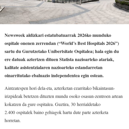
Newsweek aldizkari estatubatuarrak 2026ko munduko
ospitale onenen zerrendan (“World’s Best Hospitals 2026”)
sartu du Gurutzetako Unibertsitate Ospitalea; hala egin du
ere datuak aztertzen dituen Statista nazioarteko atariak,
kalitate asistentzialaren nazioarteko estandarretan
oinarritutako ebaluazio independentea egin ostean.
Aintzatespen hori dela-eta, azterketan ezarritako bikaintasun-
irizpideak betetzen dituzten mundu osoko osasun-zentroen artean
kokatzen da gure ospitalea. Guztira, 30 herrialdetako
2.400 ospitalek baino gehiagok hartu dute parte azterketa
horretan.