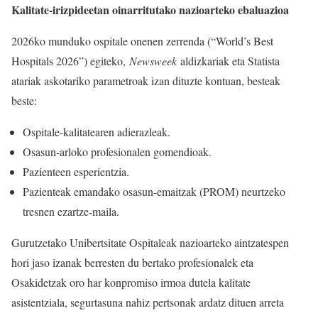
Kalitate-irizpideetan oinarritutako nazioarteko ebaluazioa
2026ko munduko ospitale onenen zerrenda (“World’s Best
Hospitals 2026”) egiteko,
Newsweek
aldizkariak eta Statista
atariak askotariko parametroak izan dituzte kontuan, besteak
beste:
Ospitale-kalitatearen adierazleak.
Osasun-arloko profesionalen gomendioak.
Pazienteen esperientzia.
Pazienteak emandako osasun-emaitzak (PROM) neurtzeko
tresnen ezartze-maila.
Gurutzetako Unibertsitate Ospitaleak nazioarteko aintzatespen
hori jaso izanak berresten du bertako profesionalek eta
Osakidetzak oro har konpromiso irmoa dutela kalitate
asistentziala, segurtasuna nahiz pertsonak ardatz dituen arreta