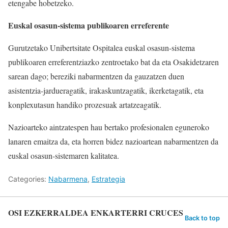
etengabe hobetzeko.
Euskal osasun-sistema publikoaren erreferente
Gurutzetako Unibertsitate Ospitalea euskal osasun-sistema
publikoaren erreferentziazko zentroetako bat da eta Osakidetzaren
sarean dago; bereziki nabarmentzen da gauzatzen duen
asistentzia-jardueragatik, irakaskuntzagatik, ikerketagatik, eta
konplexutasun handiko prozesuak artatzeagatik.
Nazioarteko aintzatespen hau bertako profesionalen eguneroko
lanaren emaitza da, eta horren bidez nazioartean nabarmentzen da
euskal osasun-sistemaren kalitatea.
Categories:
Nabarmena
,
Estrategia
OSI EZKERRALDEA ENKARTERRI CRUCES
Back to top