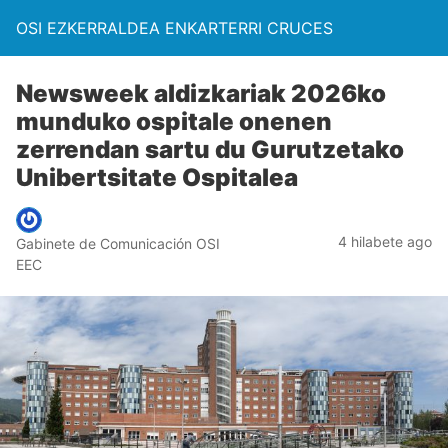
OSI EZKERRALDEA ENKARTERRI CRUCES
Newsweek aldizkariak 2026ko
munduko ospitale onenen
zerrendan sartu du Gurutzetako
Unibertsitate Ospitalea
4 hilabete ago
Gabinete de Comunicación OSI
EEC