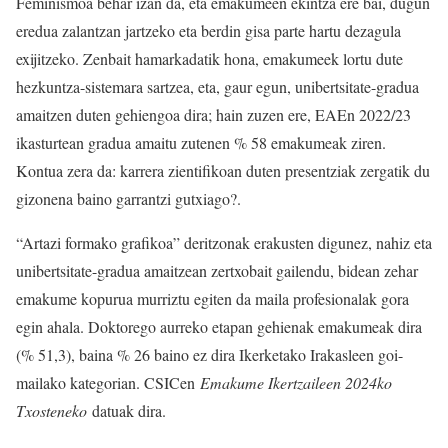
Feminismoa behar izan da, eta emakumeen ekintza ere bai, dugun
eredua zalantzan jartzeko eta berdin gisa parte hartu dezagula
exijitzeko. Zenbait hamarkadatik hona, emakumeek lortu dute
hezkuntza-sistemara sartzea, eta, gaur egun, unibertsitate-gradua
amaitzen duten gehiengoa dira; hain zuzen ere, EAEn 2022/23
ikasturtean gradua amaitu zutenen % 58 emakumeak ziren.
Kontua zera da: karrera zientifikoan duten presentziak zergatik du
gizonena baino garrantzi gutxiago?.
“Artazi formako grafikoa” deritzonak erakusten digunez, nahiz eta
unibertsitate-gradua amaitzean zertxobait gailendu, bidean zehar
emakume kopurua murriztu egiten da maila profesionalak gora
egin ahala. Doktorego aurreko etapan gehienak emakumeak dira
(% 51,3), baina % 26 baino ez dira Ikerketako Irakasleen goi-
mailako kategorian. CSICen
Emakume Ikertzaileen 2024ko
Txosteneko
datuak dira.