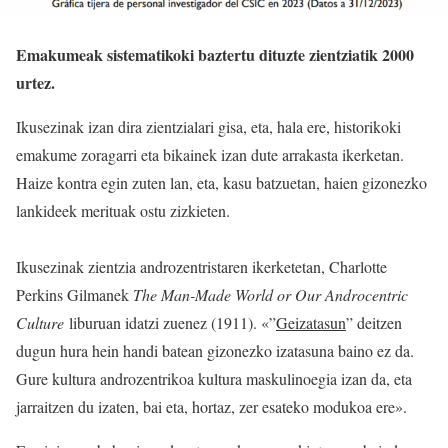
Emakumeak sistematikoki baztertu dituzte zientziatik 2000
urtez.
Ikusezinak izan dira zientzialari gisa, eta, hala ere, historikoki
emakume zoragarri eta bikainek izan dute arrakasta ikerketan.
Haize kontra egin zuten lan, eta, kasu batzuetan, haien gizonezko
lankideek merituak ostu zizkieten.
Ikusezinak zientzia androzentristaren ikerketetan, Charlotte
Perkins Gilmanek
The Man-Made World or Our Androcentric
Culture
liburuan idatzi zuenez (1911). «”
Geizatasun
” deitzen
dugun hura hein handi batean gizonezko izatasuna baino ez da.
Gure kultura androzentrikoa kultura maskulinoegia izan da, eta
jarraitzen du izaten, bai eta, hortaz, zer esateko modukoa ere».