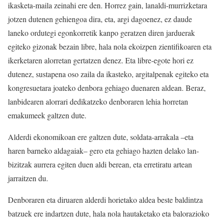
ikasketa-maila zeinahi ere den. Horrez gain, lanaldi-murrizketara
jotzen dutenen gehiengoa dira, eta, argi dagoenez, ez daude
laneko ordutegi egonkorretik kanpo geratzen diren jarduerak
egiteko gizonak bezain libre, hala nola ekoizpen zientifikoaren eta
ikerketaren alorretan gertatzen denez. Eta libre-egote hori ez
dutenez, sustapena oso zaila da ikasteko, argitalpenak egiteko eta
kongresuetara joateko denbora gehiago duenaren aldean. Beraz,
lanbidearen alorrari dedikatzeko denboraren lehia horretan
emakumeek galtzen dute.
Alderdi ekonomikoan ere galtzen dute, soldata-arrakala –eta
haren barneko aldagaiak– gero eta gehiago hazten delako lan-
bizitzak aurrera egiten duen aldi berean, eta erretiratu artean
jarraitzen du.
Denboraren eta diruaren alderdi horietako aldea beste baldintza
batzuek ere indartzen dute, hala nola hautaketako eta balorazioko