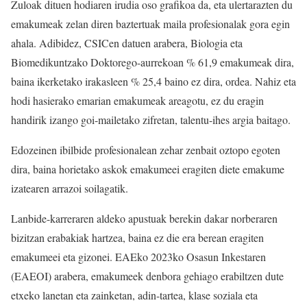
Zuloak dituen hodiaren irudia oso grafikoa da, eta ulertarazten du
emakumeak zelan diren baztertuak maila profesionalak gora egin
ahala. Adibidez, CSICen datuen arabera, Biologia eta
Biomedikuntzako Doktorego-aurrekoan % 61,9 emakumeak dira,
baina ikerketako irakasleen % 25,4 baino ez dira, ordea. Nahiz eta
hodi hasierako emarian emakumeak areagotu, ez du eragin
handirik izango goi-mailetako zifretan, talentu-ihes argia baitago.
Edozeinen ibilbide profesionalean zehar zenbait oztopo egoten
dira, baina horietako askok emakumeei eragiten diete emakume
izatearen arrazoi soilagatik.
Lanbide-karreraren aldeko apustuak berekin dakar norberaren
bizitzan erabakiak hartzea, baina ez die era berean eragiten
emakumeei eta gizonei. EAEko 2023ko Osasun Inkestaren
(EAEOI) arabera, emakumeek denbora gehiago erabiltzen dute
etxeko lanetan eta zainketan, adin-tartea, klase soziala eta