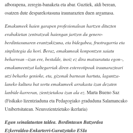
alborapena, zeregin-banaketa eta abar. Guztiek, aldi berean,
osatzen dute desparekotasuna iraunarazten duen argamasa.
Emakumeek haien garapen profesionalean hartzen dituzten
erabakietan zentratzeak haiengan jartzen du genero-
berdintasunaren erantzukizuna, eta bidegabea, frustragarria eta
sinplistegia da hori. Beraz, emakumeak konpontzen saiatu
beharrean –izan ere, bestalde, inoiz ez dira matxuratuta egon–,
emakumeentzat kaltegarriak diren estereotipoak iraunarazteari
utzi beharko genioke, eta, gizonak barnean hartuta, laguntza-
laneko kultura bat sortu emakumeek arrakasta izan dezaten
lanbide-karreran, zientzietakoa izan ala ez
. Marta Bueno Saz
(Fisikako lizentziaduna eta Pedagogiako graduduna Salamancako
Unibertsitatean. Neurozientzietako ikerlaria)
Egun seinalatuetan taldea.
Berdintasun Batzordea
Ezkerraldea-Enkarterri-Gurutzetako ESIa