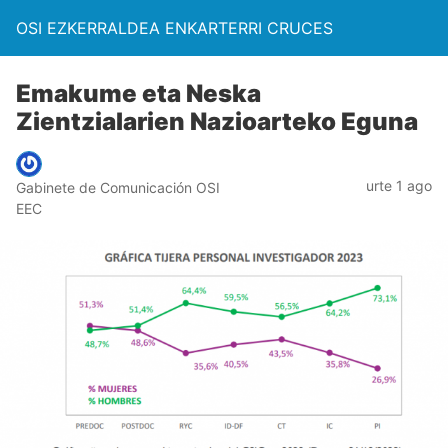
OSI EZKERRALDEA ENKARTERRI CRUCES
Emakume eta Neska
Zientzialarien Nazioarteko Eguna
urte 1 ago
Gabinete de Comunicación OSI
EEC