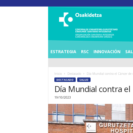
O
S
I
E
Z
K
E
ESTRATEGIA
RSC
INNOVACIÓN
SA
R
R
A
Inicio
Destacado
Día Mundial contra el Cáncer d
L
DESTACADO
SALUD
D
Día Mundial contra e
E
A
19/10/2023
E
N
K
A
R
T