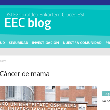
LUD
SEGURIDAD
INVESTIGACIÓN
NUESTRA COMUNIDAD
PR
e mama
l Cáncer de mama
Ag
No ha