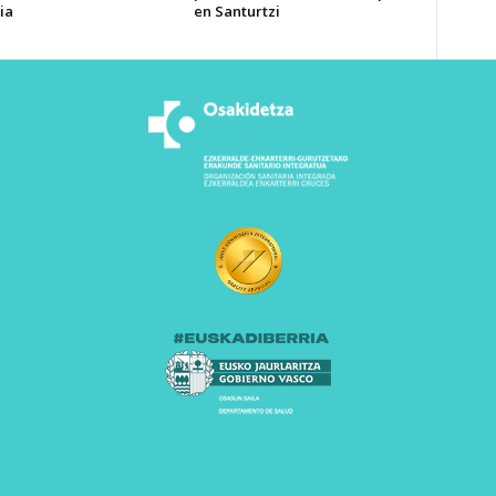
ia
en Santurtzi