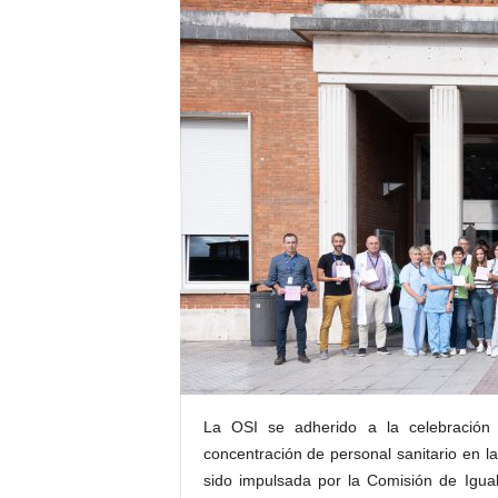
E
R
R
I
C
R
U
C
E
S
La OSI se adherido a la celebració
concentración de personal sanitario en la
sido impulsada por la Comisión de Igua