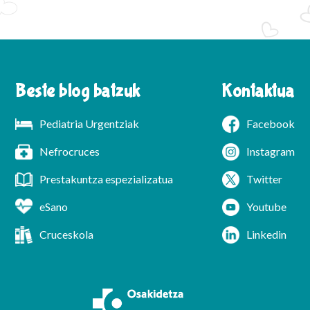
Beste blog batzuk
Kontaktua
Pediatria Urgentziak
Facebook
Nefrocruces
Instagram
Prestakuntza espezializatua
Twitter
eSano
Youtube
Cruceskola
Linkedin