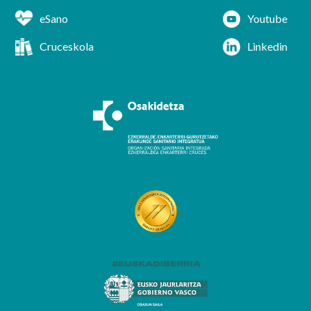
eSano
Youtube
Cruceskola
Linkedin