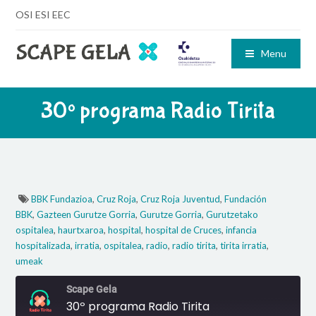
OSI ESI EEC
Menu
30º programa Radio Tirita
,
,
,
BBK Fundazioa
Cruz Roja
Cruz Roja Juventud
Fundación
,
,
,
BBK
Gazteen Gurutze Gorria
Gurutze Gorria
Gurutzetako
,
,
,
,
ospitalea
haurtxaroa
hospital
hospital de Cruces
infancia
,
,
,
,
,
,
hospitalizada
irratia
ospitalea
radio
radio tirita
tirita irratia
umeak
Scape Gela
30º programa Radio Tirita