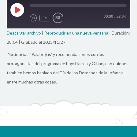
Reproducir
Episodio
00:00
/
28:04
1x
Rebobinar
Fast
10
Forward
Segundos
30
SUSCRIBIR
COMPARTIR
Descargar archivo
|
Reproducir en una nueva ventana
|
Duración:
Seconds
COMPARTIR
28:04
|
Grabado el 2023/11/27
FEED RSS
‘Notiriticias’, ‘Palabrejas’ y recomendaciones con los
ENLACE
protagonistas del programa de hoy: Haizea y Oihan, con quienes
INCRUSTAR
también hemos hablado del Día de los Derechos de la Infancia,
entre muchas otras cosas.