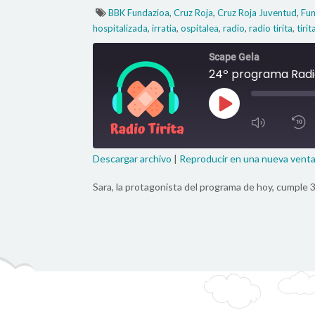
,
,
,
BBK Fundazioa
Cruz Roja
Cruz Roja Juventud
Fu
,
,
,
,
,
hospitalizada
irratia
ospitalea
radio
radio tirita
tirit
Scape Gela
24º programa Radio
Reproducir
Episodio
Mute/Unm
R
Episode
1
S
SUSCRIBIR
Descargar archivo
|
Reproducir en una nueva vent
COMPARTIR
Sara, la protagonista del programa de hoy, cumple 3
FEED RSS
ENLACE
INCRUSTAR