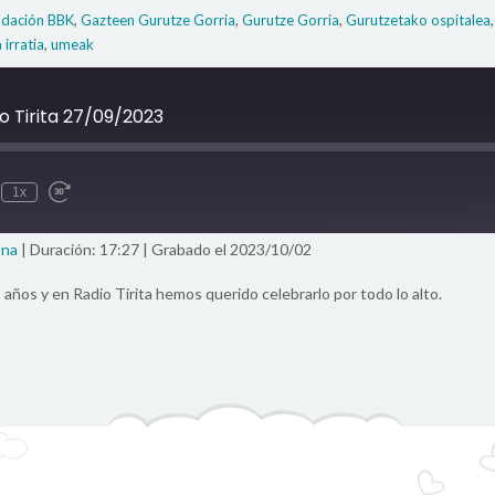
,
,
,
ndación BBK
Gazteen Gurutze Gorria
Gurutze Gorria
Gurutzetako ospitalea
,
a irratia
umeak
 Tirita 27/09/2023
1x
ute
ebobinar
Fast
0
Forward
egundos
30
COMPARTIR
ana
|
Duración: 17:27
|
Grabado el 2023/10/02
Seconds
 años y en Radio Tirita hemos querido celebrarlo por todo lo alto.