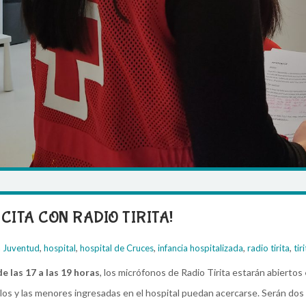
 CITA CON RADIO TIRITA!
,
,
,
,
,
a Juventud
hospital
hospital de Cruces
infancia hospitalizada
radio tirita
tir
e las 17 a las 19 horas
, los micrófonos de Radio Tirita estarán abiertos
 los y las menores ingresadas en el hospital puedan acercarse. Serán dos