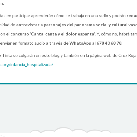
n.
das en participar aprenderán cómo se trabaja en una radio y podrán
redac
nidad de
entrevistar a personajes del panorama social y cultural vas
 con el
concurso ‘Canta, canta y el dolor espanta’
. Y, cómo no, habrá ta
enviar en formato audio
a través de WhatsApp al 678 40 68 78
.
Tirita se colgarán en este blog y también en la página web de Cruz Roja
.org/infancia_hospitalizada/