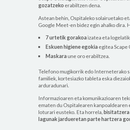
gozatzeko
erabiltzen dena.
Astean behin, Ospitaleko solairuetako et
Google Meet-en bidez egin ahalko dira. H
7 urtetik gorakoa
izatea eta logelati
Eskuen higiene egokia
egitea Scape G
Maskara
une oro erabiltzea.
Telefono mugikorrik edo Interneterako s
familiek, kortesiazko tableta eska dieza
arduradunari.
Informazioaren eta komunikazioaren tekn
ematen du Ospitalearen kanpoaldearen e
loturari eusteko. Eta horrela,
bisitatzera
lagunak jardueretan parte hartzera go