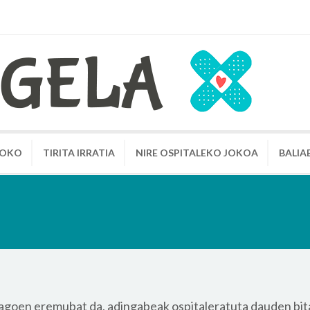
XOKO
TIRITA IRRATIA
NIRE OSPITALEKO JOKOA
BALIA
agoen eremubat da, adingabeak ospitaleratuta dauden bi