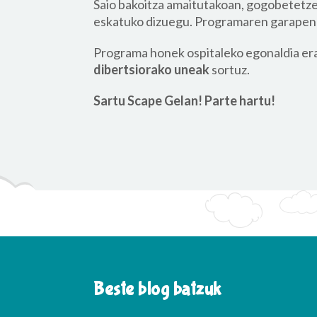
Saio bakoitza amaitutakoan, gogobetetze
eskatuko dizuegu. Programaren garapenar
Programa honek ospitaleko egonaldia eram
dibertsiorako uneak
sortuz.
Sartu Scape Gelan! Parte hartu!
Beste blog batzuk