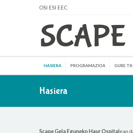
OSI ESI EEC
HASIERA
PROGRAMAZIOA
GURE T
Hasiera
Scape Gela Eguneko Haur Ospital
ean d