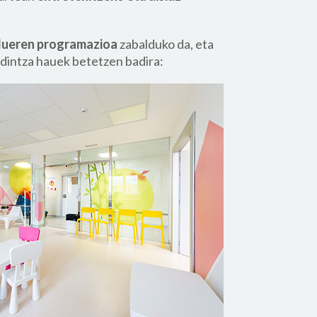
dueren programazioa
zabalduko da, eta
ldintza hauek betetzen badira: