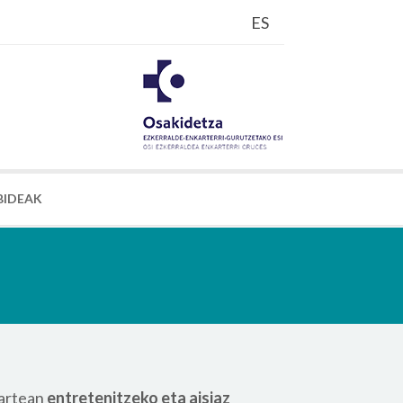
ES
BIDEAK
tartean
entretenitzeko eta aisiaz