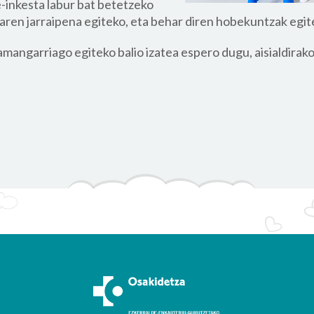
-inkesta labur bat betetzeko
en jarraipena egiteko, eta behar diren hobekuntzak egitek
angarriago egiteko balio izatea espero dugu, aisialdirako