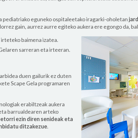
a pediatriako eguneko ospitaleetako iragarki-oholetan
jar
orrez gain, aurrez aurre egiteko aukera ere egongo da, ba
k irteteko baimena izatea.
elaren sarreran eta irteeran.
arbidea duen gailurik ez duten
iokete Scape Gela programaren
ologiak erabiltzeak aukera
ta barrualdearen arteko
 etorri ezin diren senideak eta
nbidatu ditzakezue
.