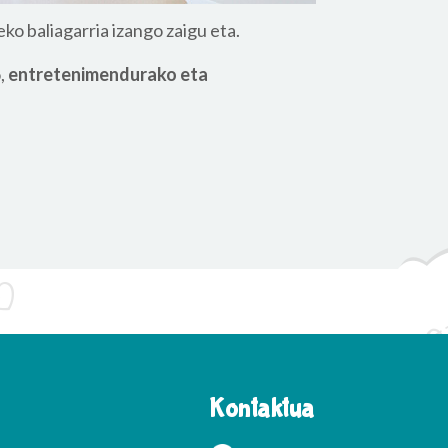
o baliagarria izango zaigu eta.
,
entretenimendurako eta
Kontaktua