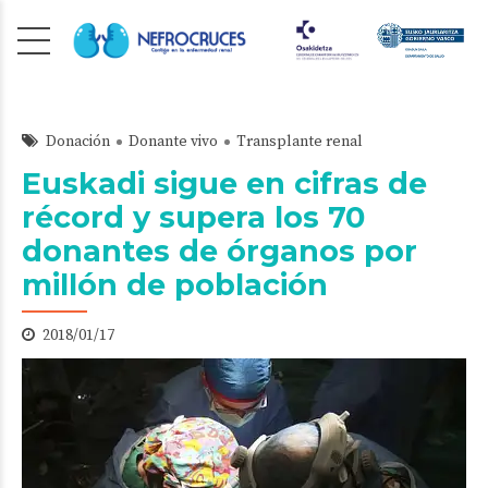
Donación
Donante vivo
Transplante renal
Euskadi sigue en cifras de
récord y supera los 70
donantes de órganos por
millón de población
2018/01/17