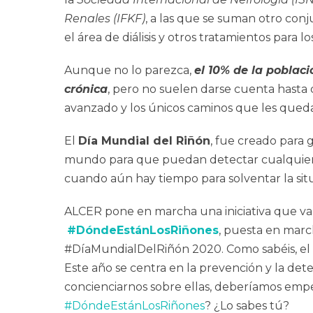
Renales (IFKF)
, a las que se suman otro conj
el área de diálisis y otros tratamientos para lo
Aunque no lo parezca,
el 10% de la poblac
crónica
, pero no suelen darse cuenta hasta
avanzado y los únicos caminos que les queda po
El
Día Mundial del Riñón
, fue creado para 
mundo para que puedan detectar cualquier 
cuando aún hay tiempo para solventar la situa
ALCER pone en marcha una iniciativa que va a 
#DóndeEstánLosRiñones
, puesta en marc
#DíaMundialDelRiñón 2020. Como sabéis, el
Este año se centra en la prevención y la det
concienciarnos sobre ellas, deberíamos emp
#DóndeEstánLosRiñones
? ¿Lo sabes tú?