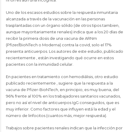
riñón es aún una incógnita.
Uno de los escasos estudios sobre la respuesta inmunitaria
alcanzada a través de la vacunación en las personas
trasplantadas con un órgano sólido (de otros tipos tambien,
aunque mayoritariamente renales) indica que a los 20 días de
recibir la primera dosis de una vacuna de ARNm
(Pfizer/BioNTech o Moderna) contra la covid, solo el 17%
presenta anticuerpos. Los autores de este estudio, publicado
recientemente , están investigando qué ocurre en estos
pacientes con la inmunidad celular.
En pacientes en tratamiento con hemodiálisis, otro estudio
publicado recientemente , sugiere que la respuesta a la
vacuna de Pfizer-BioNTech, en principio, es muy buena, del
96% frente al 100% en los trabajadores sanitarios vacunados,
pero no así el nivel de anticuerpos IgG conseguidos, que es
muy inferior. Como factores que influyen está la edad y el
número de linfocitos (cuantos más, mejor respuesta).
Trabajos sobre pacientes renales indican que la infección por