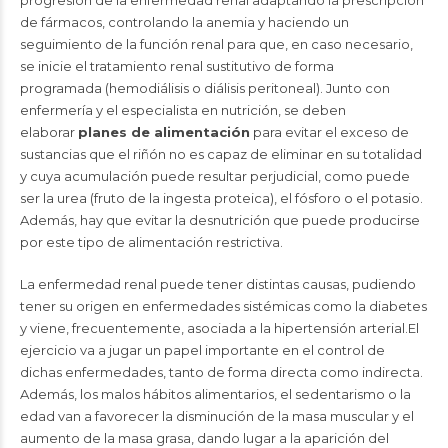
progresión de la enfermedad renal adaptando la prescripción
de fármacos, controlando la
anemia
y haciendo un
seguimiento de la función renal para que, en caso necesario,
se inicie el tratamiento renal sustitutivo de forma
programada
(hemodiálisis o diálisis peritoneal)
. Junto con
enfermería y el especialista en nutrición, se deben
elaborar
planes de alimentación
para evitar el exceso de
sustancias que el riñón no es capaz de eliminar en su totalidad
y cuya acumulación puede resultar perjudicial, como puede
ser la urea (fruto de la ingesta proteica), el fósforo o el potasio.
Además, hay que evitar la desnutrición que puede producirse
por este tipo de alimentación restrictiva.
La enfermedad renal puede tener distintas causas, pudiendo
tener su origen en enfermedades sistémicas como la diabetes
y viene, frecuentemente, asociada a la hipertensión arterial.El
ejercicio va a jugar un papel importante en el control de
dichas enfermedades, tanto de forma directa como indirecta.
Además, los malos hábitos alimentarios, el sedentarismo o la
edad van a favorecer la disminución de la masa muscular y el
aumento de la masa grasa, dando lugar a la aparición del