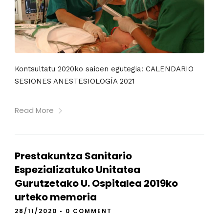
Kontsultatu 2020ko saioen egutegia: CALENDARIO
SESIONES ANESTESIOLOGÍA 2021
Read More
Prestakuntza Sanitario
Espezializatuko Unitatea
Gurutzetako U. Ospitalea 2019ko
urteko memoria
28/11/2020
•
0 COMMENT