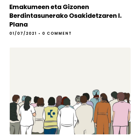
Emakumeen eta Gizonen
Berdintasunerako Osakidetzaren I.
Plana
01/07/2021
•
0 COMMENT