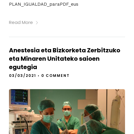
PLAN_IGUALDAD_paraPDF_eus
Read More
Anestesia eta Bizkorketa Zerbitzuko
eta Minaren Unitateko saioen
egutegia
03/03/2021
•
0 COMMENT