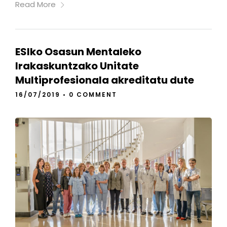
Read More
ESIko Osasun Mentaleko
Irakaskuntzako Unitate
Multiprofesionala akreditatu dute
16/07/2019
•
0 COMMENT