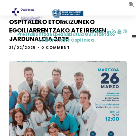
GURUTZETAKO UNIBERTSITATE
OSPITALEKO ETORKIZUNEKO
EGOILIARRENTZAKO ATE IREKIEN
Prestakuntza Espezializatua Gurutzetako
JARDUNALDIA 2025
Unibertsitate Ospitalea
21/02/2025
•
0 COMMENT