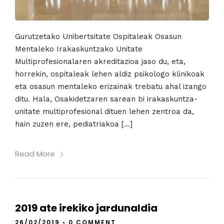
Gurutzetako Unibertsitate Ospitaleak Osasun
Mentaleko Irakaskuntzako Unitate
Multiprofesionalaren akreditazioa jaso du, eta,
horrekin, ospitaleak lehen aldiz psikologo klinikoak
eta osasun mentaleko erizainak trebatu ahal izango
ditu. Hala, Osakidetzaren sarean bi irakaskuntza-
unitate multiprofesional dituen lehen zentroa da,
hain zuzen ere, pediatriakoa […]
Read More
2019 ate irekiko jardunaldia
26/02/2019
•
0 COMMENT