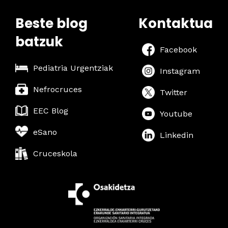
Beste blog
Kontaktua
batzuk
Facebook
Pediatria Urgentziak
Instagram
Nefrocruces
Twitter
EEC Blog
Youtube
eSano
Linkedin
Cruceskola