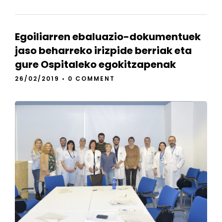
Egoiliarren ebaluazio-dokumentuek
jaso beharreko irizpide berriak eta
gure Ospitaleko egokitzapenak
26/02/2019
•
0 COMMENT