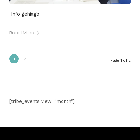
Info gehiago
Read More
1
2
Page 1 of 2
[tribe_events view=”month”]