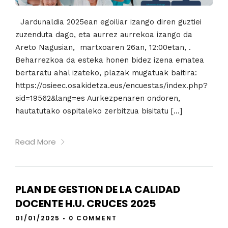
Jardunaldia 2025ean egoiliar izango diren guztiei
zuzenduta dago, eta aurrez aurrekoa izango da
Areto Nagusian, martxoaren 26an, 12:00etan, .
Beharrezkoa da esteka honen bidez izena ematea
bertaratu ahal izateko, plazak mugatuak baitira:
https://osieec.osakidetza.eus/encuestas/index.php?
sid=19562&lang=es Aurkezpenaren ondoren,
hautatutako ospitaleko zerbitzua bisitatu […]
Read More
PLAN DE GESTION DE LA CALIDAD
DOCENTE H.U. CRUCES 2025
01/01/2025
•
0 COMMENT