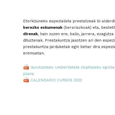
Etorkizuneko espezialista prestatzeak bi alderdi
berezko eskumenak
(berariazkoak) eta, besteti
direnak
, hain zuzen ere, balio, jarrera, ezagut
dituztenak. Prestakuntza jasotzen ari den espezi
prestakuntza-jarduketak egin behar dira espezia
eremuetan.
Gurutzetako Unibertsitate Ospitaleko egoil
plana
CALENDARIO CURSOS 2022