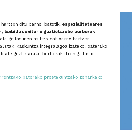
 hartzen ditu barne: batetik,
espezialitatearen
k,
lanbide sanitario guztietarako berberak
za eta gaitasunen multzo bat barne hartzen
alistak ikaskuntza integralagoa izateko, baterako
litate guztietarako berberak diren gaitasun-
iarrentzako baterako prestakuntzako zeharkako