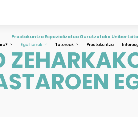
Prestakuntza Espezializatua Gurutzetako Unibertsita
ara?
Egoiliarrak
Tutoreak
Prestakuntza
Interes
O ZEHARKAK
ASTAROEN E