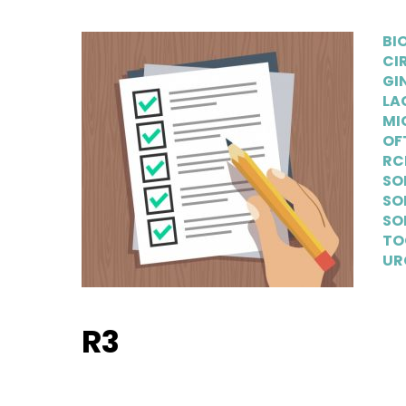
BI
CI
GI
LA
MI
OF
RC
SO
SO
SO
TO
UR
R3