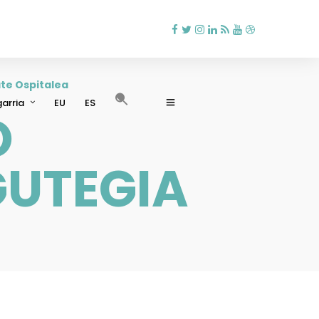
te Ospitalea
garria
EU
ES
O
GUTEGIA