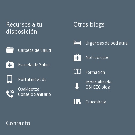
Recursos a tu
Otros blogs
disposición

Urgencias de pediatría

Carpeta de Salud

Nefrocruces

Escuela de Salud

Formación

Portal móvil de
especializada

OSI EEC blog
Osakidetza

Consejo Sanitario

Cruceskola
Contacto