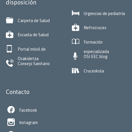
disposición

Urgencias de pediatría

Carpeta de Salud

Nefrocruces

Escuela de Salud

Formación

Portal móvil de
especializada

OSI EEC blog
Osakidetza

Consejo Sanitario

Cruceskola
Contacto

Facebook

Instagram