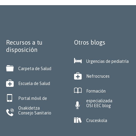
Recursos a tu
Otros blogs
disposición

Urgencias de pediatría

Carpeta de Salud

Nefrocruces

Escuela de Salud

Formación

Portal móvil de
especializada

OSI EEC blog
Osakidetza

Consejo Sanitario

Cruceskola