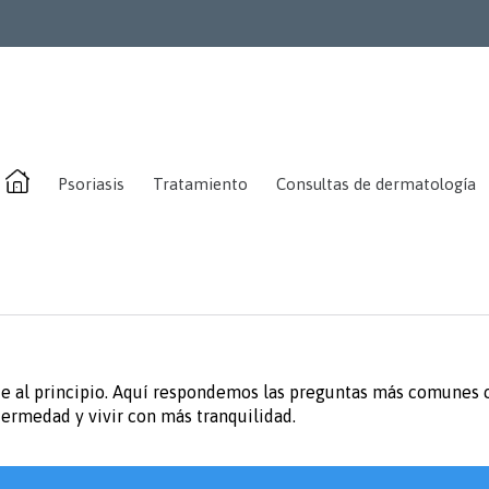
Skip
Psoriasis
Tratamiento
Consultas de dermatología
to
content
e al principio. Aquí respondemos las preguntas más comunes c
fermedad y vivir con más tranquilidad.