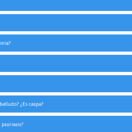
 mía?
abelludo? ¿Es caspa?
psoriasis?