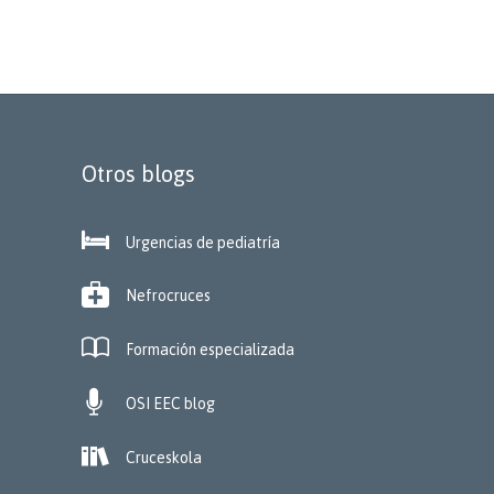
Otros blogs

Urgencias de pediatría

Nefrocruces

Formación especializada

OSI EEC blog

Cruceskola