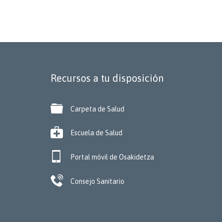
Recursos a tu disposición

Carpeta de Salud

Escuela de Salud

Portal móvil de Osakidetza

Consejo Sanitario