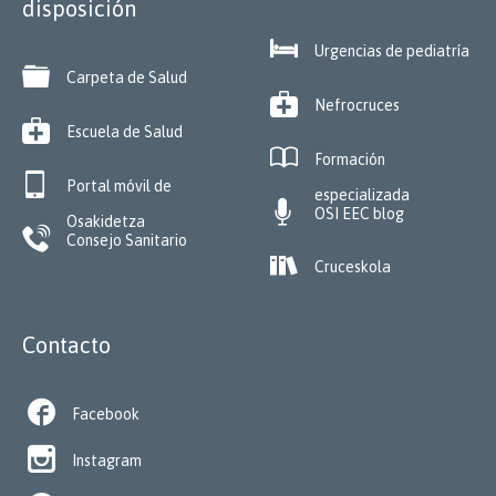
disposición

Urgencias de pediatría

Carpeta de Salud

Nefrocruces

Escuela de Salud

Formación

Portal móvil de
especializada

OSI EEC blog
Osakidetza

Consejo Sanitario

Cruceskola
Contacto

Facebook

Instagram