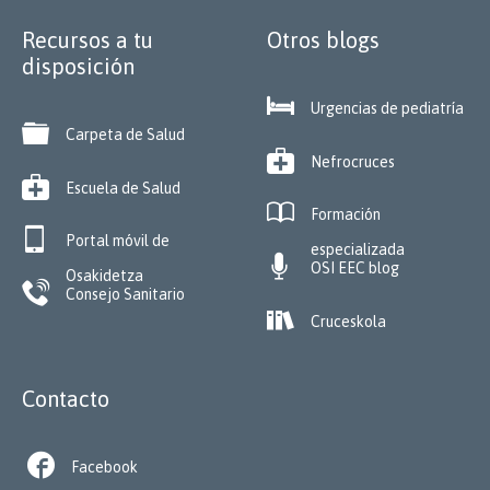
Recursos a tu
Otros blogs
disposición

Urgencias de pediatría

Carpeta de Salud

Nefrocruces

Escuela de Salud

Formación

Portal móvil de
especializada

OSI EEC blog
Osakidetza

Consejo Sanitario

Cruceskola
Contacto

Facebook