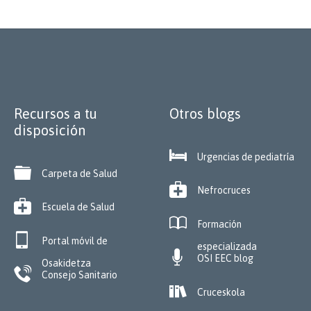
Recursos a tu
Otros blogs
disposición

Urgencias de pediatría

Carpeta de Salud

Nefrocruces

Escuela de Salud

Formación

Portal móvil de
especializada

OSI EEC blog
Osakidetza

Consejo Sanitario

Cruceskola