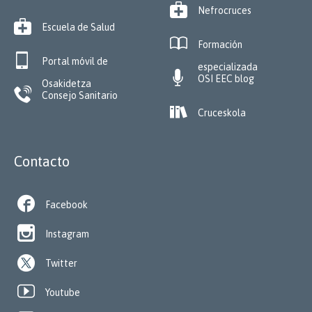

Nefrocruces

Escuela de Salud

Formación

Portal móvil de
especializada

OSI EEC blog
Osakidetza

Consejo Sanitario

Cruceskola
Contacto

Facebook

Instagram
Twitter

Youtube