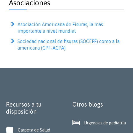
Asociaciones
Asociación Americana de Fisuras, la más
importante a nivel mundial
Sociedad nacional de fisuras (SOCEFF) como a la
americana (CPF-ACPA)
Recursos a tu
Otros blogs
disposición

Urgencias de pediatría

Carpeta de Salud