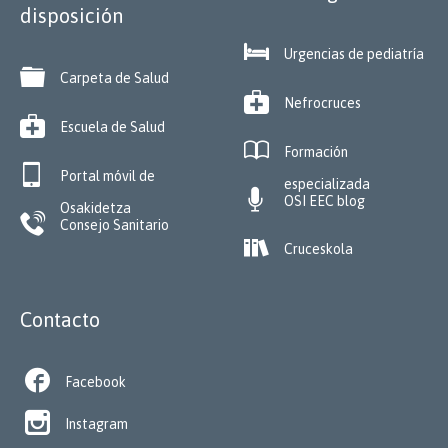
disposición

Urgencias de pediatría

Carpeta de Salud

Nefrocruces

Escuela de Salud

Formación

Portal móvil de
especializada

OSI EEC blog
Osakidetza

Consejo Sanitario

Cruceskola
Contacto

Facebook

Instagram