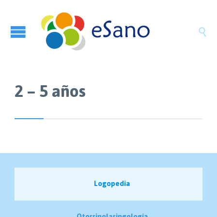

2 – 5 años
Logopedia
Otorrinolaringología