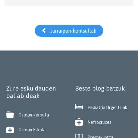

Jarraipen-kontsultak
Zure esku dauden
Beste blog batzuk
baliabideak

Pediatria Urgentziak

Osasun-karpeta

Nefrocruces

Osasun Eskola

Prestakuntza