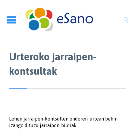

Urteroko jarraipen-
kontsultak
Lehen jarraipen-kontsulten ondoren, urtean behin
izango dituzu jarraipen-bilerak.