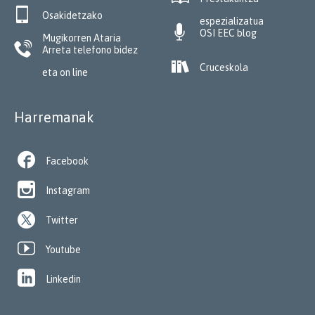

Osakidetzako
espezializatua

OSI EEC blog
Mugikorren Ataria

Arreta telefono bidez

Cruceskola
eta on line
Harremanak

Facebook

Instagram
Twitter

Youtube

Linkedin