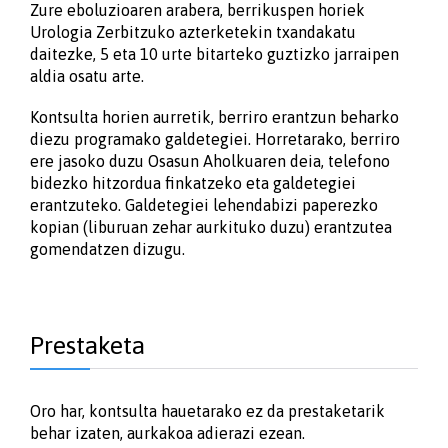
Zure eboluzioaren arabera, berrikuspen horiek
Urologia Zerbitzuko azterketekin txandakatu
daitezke, 5 eta 10 urte bitarteko guztizko jarraipen
aldia osatu arte.
Kontsulta horien aurretik, berriro erantzun beharko
diezu programako galdetegiei. Horretarako, berriro
ere jasoko duzu Osasun Aholkuaren deia, telefono
bidezko hitzordua finkatzeko eta galdetegiei
erantzuteko. Galdetegiei lehendabizi paperezko
kopian (liburuan zehar aurkituko duzu) erantzutea
gomendatzen dizugu.
Prestaketa
Oro har, kontsulta hauetarako ez da prestaketarik
behar izaten, aurkakoa adierazi ezean.