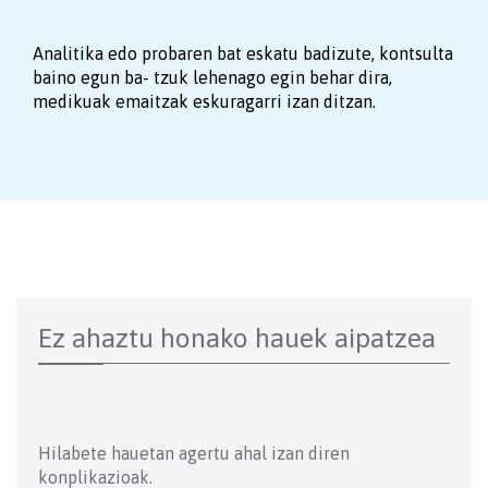
Analitika edo probaren bat eskatu badizute, kontsulta
baino egun ba- tzuk lehenago egin behar dira,
medikuak emaitzak eskuragarri izan ditzan.
Ez ahaztu honako hauek aipatzea
Hilabete hauetan agertu ahal izan diren
konplikazioak.