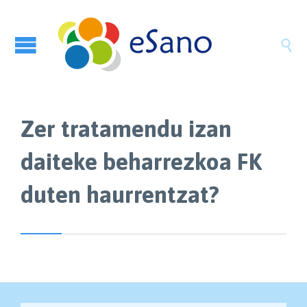

Zer tratamendu izan
daiteke beharrezkoa FK
duten haurrentzat?