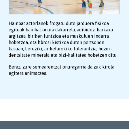
Hainbat azterlanek frogatu dute jarduera fisikoa
egiteak hainbat onura dakarrela; adibidez, karkaxa
argitzea, biriken funtzioa eta muskuluen indarra
hobetzea, eta fibrosi kistikoa duten pertsonen
kasuan, bereziki, ariketarekiko tolerantzia, hezur-
dentsitate minerala eta bizi-kalitatea hobetzen ditu.
Beraz, zure semearentzat onuragarria da zuk kirola
egitera animatzea.