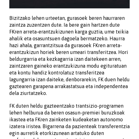
Bizitzako lehen urteetan, gurasoek beren haurraren
zaintza zuzentzen dute. Ia bere gain hartzen dute
FKren arreta-erantzukizunen karga guztia, ume txikia
ahalik eta osasuntsuen dagoela bermatzeko. Haurra
hazi ahala, garrantzitsua da gurasoek FKren arreta-
erantzukizun horiek beren umeari transferitzea. Hori
beldurgarria eta kezkagarria izan daitekeen arren,
zaintzaren gaineko erantzukizuna modu egituratuan
eta kontu handiz kontrolatuz transferitzea
lagungarria izan daiteke, denborarekin, FK duen heldu
gaztearen garapena arrakastatsua eta independentea
dela ziurtatzeko.
FK duten heldu gazteentzako trantsizio-programen
lehen helburua da beren osasun-premiei buruzkoak
ikastea eta FKren zainketen kudeaketan autonomo
izatera iristea. Bigarrena da pazienteak transferentzia
egin aurretik etorkizunean artatuko duten