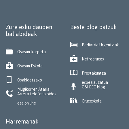
Zure esku dauden
Beste blog batzuk
baliabideak

Pediatria Urgentziak

Osasun-karpeta

Nefrocruces

Osasun Eskola

Prestakuntza

Osakidetzako
espezializatua

OSI EEC blog
Mugikorren Ataria

Arreta telefono bidez

Cruceskola
eta on line
Harremanak