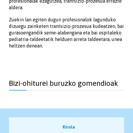
profesionalak ezagutzea, trantsizio-prozesua errazte
aldera.
Zuekin lan egiten dugun profesionalok lagunduko
dizuegu zainketen trantsizio-prozesua kudeatzen, bai
gurasoengandik seme-alabengana eta bai ospitaleko
pediatria-taldeetatik helduen arreta taldeetara, unea
heltzen denean.
Bizi-ohiturei buruzko gomendioak
Kirola