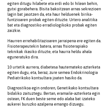
egiten ditugu hilabete eta erdi edo bi hilean behin,
gutxi gorabehera. Bisita bakoitzean arnas sekrezioen
lagin bat jasotzen da, eta haur helduenek birika-
funtzioaren probak egiten dituzte. Urtero analitika
bat eta diagnostiko erradiologikoko probak egiten
zaizkie.
Haurren errehabilitazioaren jarraipena ere egiten da.
Fisioterapeutekin batera, arnas fisioterapiako
teknikak ikasiko dituzte, eta haurra heldu ahala
eguneratuko dira.
10 urtetik aurrera, diabetesa hautemateko azterketa
egiten dugu, eta, beraz, zure semea Endokrinologia
Pediatrikoko kontsultara joaten hasiko da.
Diagnostikoa egin ondoren, Genetikako kontsultara
bidaliko zaituztegu. Bertan, eramaile-azterketa egin
ostean, FK duen beste seme edo alaba bat izateko
aukerei buruzko azalpena emango dizuegu.