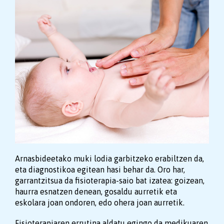
Arnasbideetako muki lodia garbitzeko erabiltzen da,
eta diagnostikoa egitean hasi behar da. Oro har,
garrantzitsua da fisioterapia-saio bat izatea: goizean,
haurra esnatzen denean, gosaldu aurretik eta
eskolara joan ondoren, edo ohera joan aurretik.
Fisioterapiaren errutina aldatu egingo da medikuaren