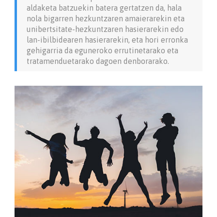
aldaketa batzuekin batera gertatzen da, hala
nola bigarren hezkuntzaren amaierarekin eta
unibertsitate-hezkuntzaren hasierarekin edo
lan-ibilbidearen hasierarekin, eta hori erronka
gehigarria da eguneroko errutinetarako eta
tratamenduetarako dagoen denborarako.