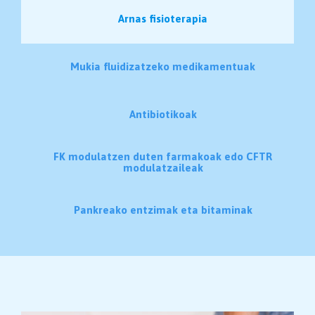
Arnas fisioterapia
Mukia fluidizatzeko medikamentuak
Antibiotikoak
FK modulatzen duten farmakoak edo CFTR
modulatzaileak
Pankreako entzimak eta bitaminak