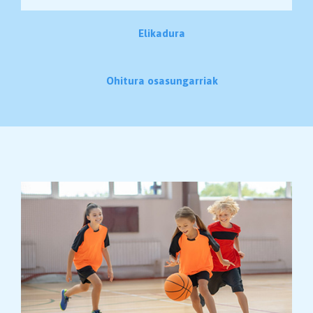
Elikadura
Ohitura osasungarriak