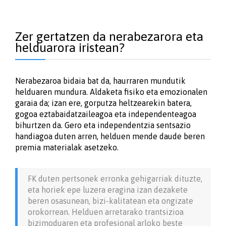
Zer gertatzen da nerabezarora eta
helduarora iristean?
Nerabezaroa bidaia bat da, haurraren mundutik
helduaren mundura. Aldaketa fisiko eta emozionalen
garaia da; izan ere, gorputza heltzearekin batera,
gogoa eztabaidatzaileagoa eta independenteagoa
bihurtzen da. Gero eta independentzia sentsazio
handiagoa duten arren, helduen mende daude beren
premia materialak asetzeko.
FK duten pertsonek erronka gehigarriak dituzte,
eta horiek epe luzera eragina izan dezakete
beren osasunean, bizi-kalitatean eta ongizate
orokorrean. Helduen arretarako trantsizioa
bizimoduaren eta profesional arloko beste