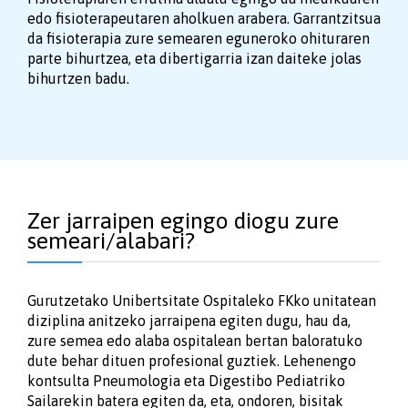
edo fisioterapeutaren aholkuen arabera. Garrantzitsua
da fisioterapia zure semearen eguneroko ohituraren
parte bihurtzea, eta dibertigarria izan daiteke jolas
bihurtzen badu.
Zer jarraipen egingo diogu zure
semeari/alabari?
Gurutzetako Unibertsitate Ospitaleko FKko unitatean
diziplina anitzeko jarraipena egiten dugu, hau da,
zure semea edo alaba ospitalean bertan baloratuko
dute behar dituen profesional guztiek. Lehenengo
kontsulta Pneumologia eta Digestibo Pediatriko
Sailarekin batera egiten da, eta, ondoren, bisitak