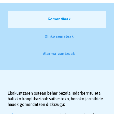
Gomendioak
Ohiko seinaleak
Alarma-zantzuak
Ebakuntzaren ostean behar bezala indarberritu eta
balizko konplikazioak saihesteko, honako jarraibide
hauek gomendatzen dizkizugu: