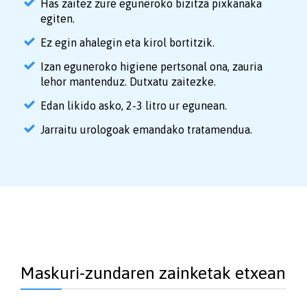
Has zaitez zure eguneroko bizitza pixkanaka
egiten.
Ez egin ahalegin eta kirol bortitzik.
Izan eguneroko higiene pertsonal ona, zauria
lehor mantenduz. Dutxatu zaitezke.
Edan likido asko, 2-3 litro ur egunean.
Jarraitu urologoak emandako tratamendua.
Maskuri-zundaren zainketak etxean