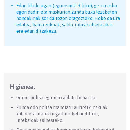
Edan likido ugari (egunean 2-3 litro), gernu asko
egon dadin eta maskurian zunda buxa lezaketen
hondakinak sor daitezen eragozteko. Hobe da ura
edatea, baina zukuak, salda, infusioak eta abar
ere edan ditzakezu.
Higienea:
Gernu-poltsa egunero aldatu behar da.
Zunda edo poltsa maneiatu aurretik, eskuak
xaboi eta urarekin garbitu behar dituzu,
infekzioak saihesteko.
Drainatzeko gailua komunean hustu behar da 8