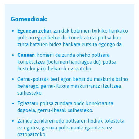
Gomendioak:
Egunean zehar
, zundak bolumen txikiko hankako
poltsan egon behar du konektatuta; poltsa hori
zinta batzuen bidez hankara eutsita egongo da.
Gauean
, komeni da zunda oheko poltsara
konektatzea (bolumen handiagoa du), poltsa
husteko jaiki beharrik ez izateko.
Gernu-poltsak beti egon behar du maskuria baino
beherago, gernu-fluxua maskurirantz itzultzea
saihesteko.
Egiaztatu poltsa zundara ondo konektatuta
dagoela, gernu-ihesak saihesteko.
Zaindu zundaren edo poltsaren hodiak tolestuta
ez egotea, gernua poltsarantz igarotzea ez
oztopatzeko.