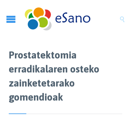

Prostatektomia
erradikalaren osteko
zainketetarako
gomendioak