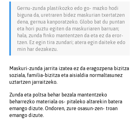
Gernu-zunda plastikozko edo go- mazko hodi
biguna da, uretraren bidez maskurian txertatzen
dena, gernua kanporatzeko. Globo bat du puntan
eta hori puztu egiten da maskuriaren barruan;
hala, zunda finko mantentzen da eta ez da eror-
tzen. Ez egin tira zundari; atera egin daiteke edo
min har dezakezu.
Maskuri-zunda jarrita izatea ez da eragozpena bizitza
soziala, familia-bizitza eta aisialdia normaltasunez
uztartzen jarraitzeko.
Zunda eta poltsa behar bezala mantentzeko
beharrezko materiala os- pitaleko altarekin batera
emango dizute. Ondoren, zure osasun-zen- troan
emango dizute.