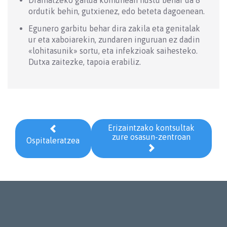
ordutik behin, gutxienez, edo beteta dagoenean.
Egunero garbitu behar dira zakila eta genitalak
ur eta xaboiarekin, zundaren inguruan ez dadin
«lohitasunik» sortu, eta infekzioak saihesteko.
Dutxa zaitezke, tapoia erabiliz.
Erizaintzako kontsultak

zure osasun-zentroan
Ospitaleratzea
