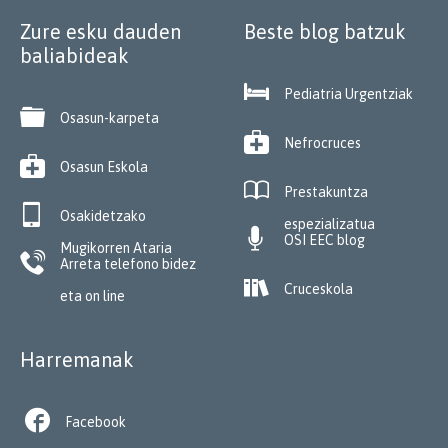
Zure esku dauden
Beste blog batzuk
baliabideak

Pediatria Urgentziak

Osasun-karpeta

Nefrocruces

Osasun Eskola

Prestakuntza

Osakidetzako
espezializatua

OSI EEC blog
Mugikorren Ataria

Arreta telefono bidez

Cruceskola
eta on line
Harremanak

Facebook