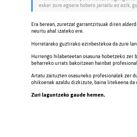
esker zure egoera hobeto jarraitu ez ezik, g
Era berean, zuretzat garrantzitsuak diren alderd
neurtu ahal izateko ere.
Horretarako guztirako ezinbestekoa da zure lan
Hurrengo hilabeteetan osasuna hobetzeko zer bi
beharreko urrats bakoitzean hainbat profesional 
Artatu zaituzten osasuneko profesionalek zer d
ohikoenak azaldu dizkizute, baina litekeena da 
Zuri laguntzeko gaude hemen.