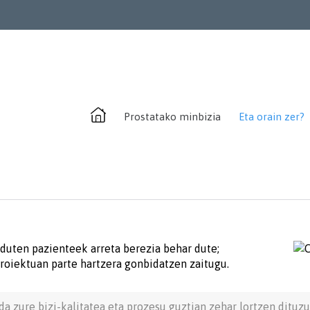
Prostatako minbizia
Eta orain zer?
 duten pazienteek arreta berezia behar dute;
roiektuan parte hartzera gonbidatzen zaitugu.
da zure bizi-kalitatea eta prozesu guztian zehar lortzen dituz