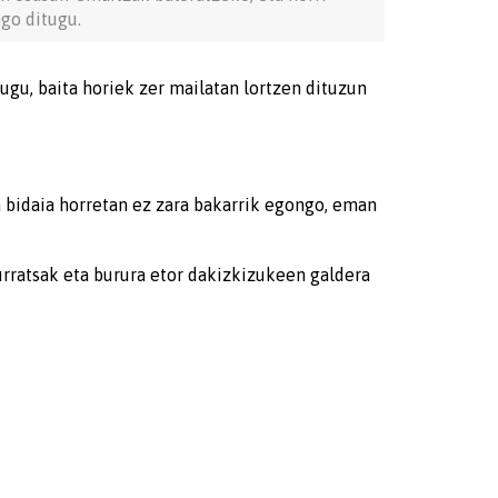
ngo ditugu.
ugu, baita horiek zer mailatan lortzen dituzun
 bidaia horretan ez zara bakarrik egongo, eman
urratsak eta burura etor dakizkizukeen galdera