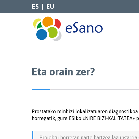
ES
EU
Eta orain zer?
Prostatako minbizi lokalizatuaren diagnostikoa
horregatik, gure ESIko «NIRE BIZI-KALITATEA» p
Proiektu horretan parte hartzea lagungarria 