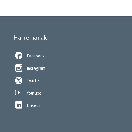
Harremanak

Facebook

Instagram
Twitter

Youtube

Linkedin