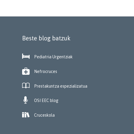
Beste blog batzuk

Pediatria Urgentziak

Nefrocruces

Prestakuntza espezializatua

OSI EEC blog

Cruceskola