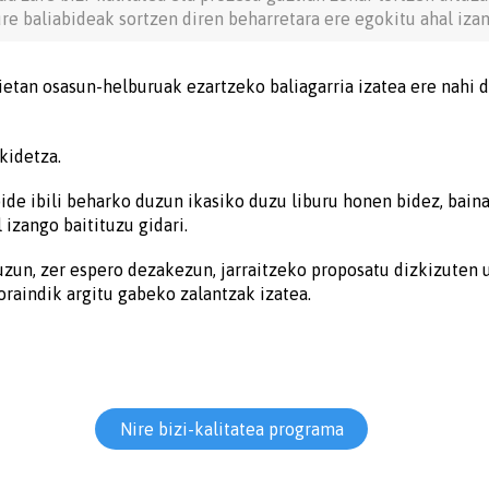
ure baliabideak sortzen diren beharretara ere egokitu ahal iza
ietan osasun-helburuak ezartzeko baliagarria izatea ere nahi d
kidetza.
de ibili beharko duzun ikasiko duzu liburu honen bidez, baina
izango baitituzu gidari.
uzun, zer espero dezakezun, jarraitzeko proposatu dizkizuten 
oraindik argitu gabeko zalantzak izatea.
Nire bizi-kalitatea programa