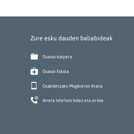
Zure esku dauden baliabideak

Osasun-karpeta

Osasun Eskola

Osakidetzako Mugikorren Ataria

Arreta telefono bidez eta on line