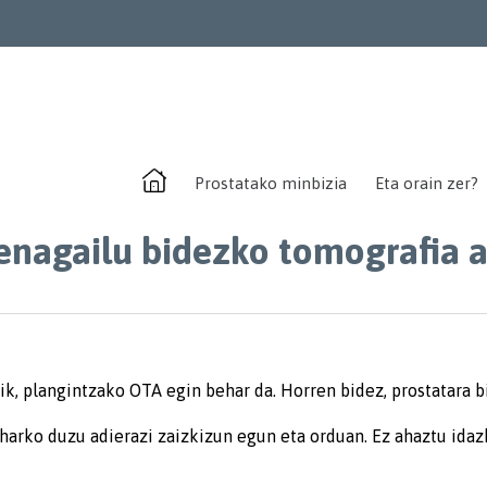
Prostatako minbizia
Eta orain zer?
nagailu bidezko tomografia a
k, plangintzako OTA egin behar da. Horren bidez, prostatara b
arko duzu adierazi zaizkizun egun eta orduan. Ez ahaztu idazka