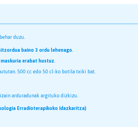
behar duzu.
itzordua baino 3 ordu lehenago
.
, maskuria erabat hustuz
.
ututan. 500 cc edo 50 cl-ko botila txiki bat.
izain arduradunak argituko dizkizu.
ologia Erradioterapikoko Idazkaritza)