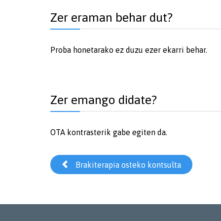
Zer eraman behar dut?
Proba honetarako ez duzu ezer ekarri behar.
Zer emango didate?
OTA kontrasterik gabe egiten da.

Brakiterapia osteko kontsulta