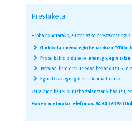
Prestaketa
Proba honetarako, aurretiazko prestaketa egin 
Garbiketa-enema egin behar duzu OTAko h
Proba baino ordubete lehenago,
egin txiza
Jarraian, litro erdi ur edan behar duzu 5 min
Egon txiza egin gabe OTA amaitu arte.
Jarraibide hauei buruzko zalantzarik baduzu, er
Harremanetarako telefonoa: 94 600 6398 (Onk