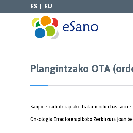
ES
EU
Plangintzako OTA (orde
Kanpo erradioterapiako tratamendua hasi aurreti
Onkologia Erradioterapikoko Zerbitzura joan beh