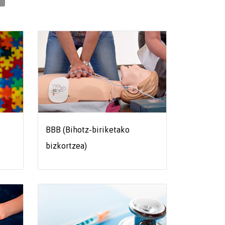
BBB (Bihotz-biriketako
bizkortzea)