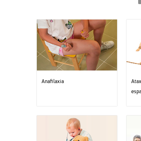
Anafilaxia
Atax
espa