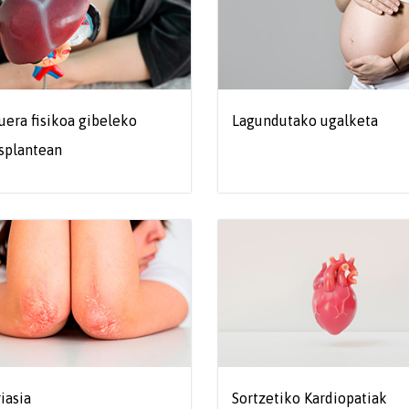
uera fisikoa gibeleko
Lagundutako ugalketa
splantean
iasia
Sortzetiko Kardiopatiak