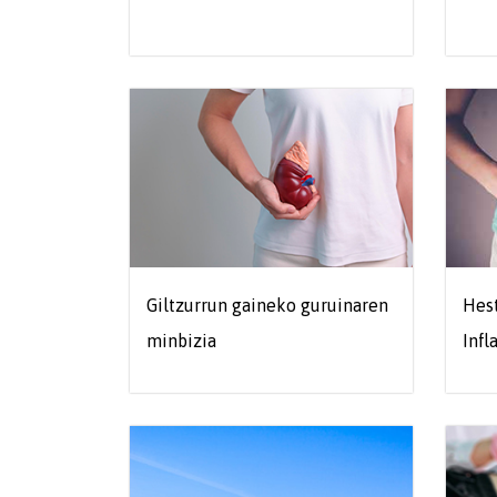
Giltzurrun gaineko guruinaren
Hes
minbizia
Infl