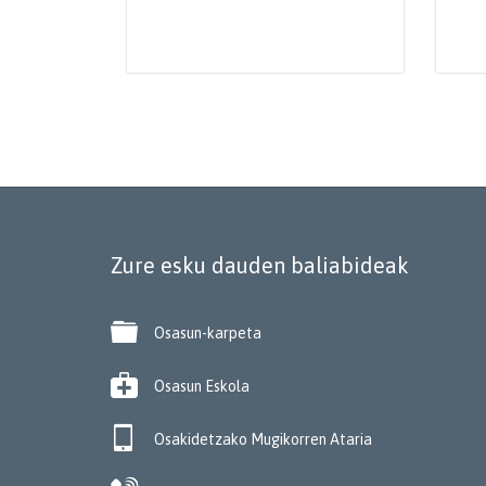
Zure esku dauden baliabideak

Osasun-karpeta

Osasun Eskola

Osakidetzako Mugikorren Ataria