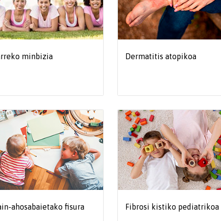
rreko minbizia
Dermatitis atopikoa
in-ahosabaietako fisura
Fibrosi kistiko pediatrikoa