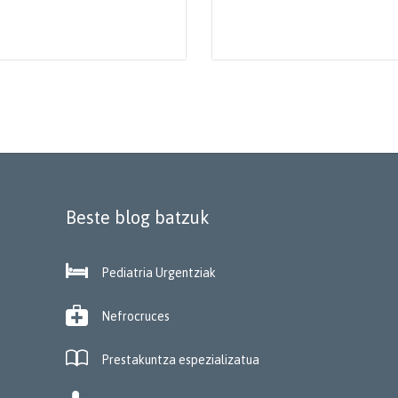
Beste blog batzuk

Pediatria Urgentziak

Nefrocruces

Prestakuntza espezializatua