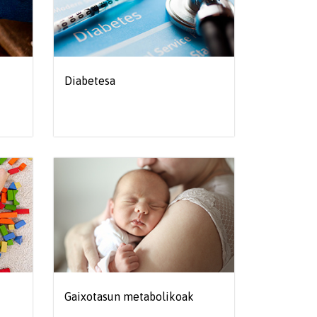
Diabetesa
Gaixotasun metabolikoak