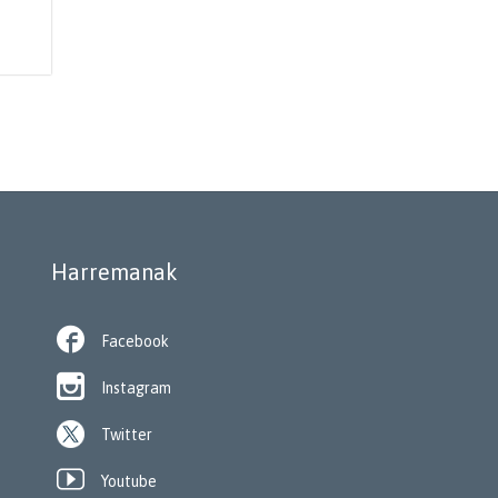
Harremanak

Facebook

Instagram
Twitter

Youtube