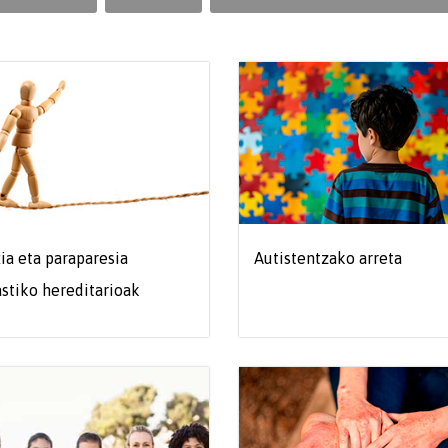
ia eta paraparesia
Autistentzako arreta
stiko hereditarioak