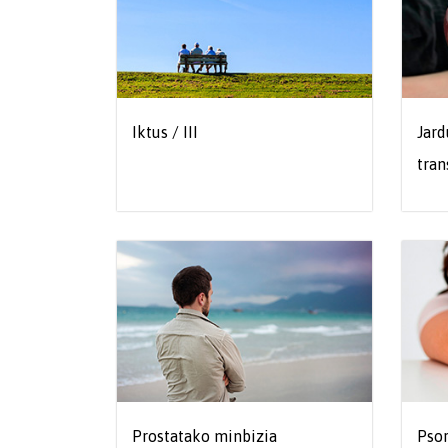
Iktus / III
Jard
tran
Prostatako minbizia
Psor