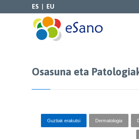
ES
EU
Osasuna eta Patologia
Guztiak erakutsi
Dermatologia