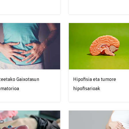
teetako Gaixotasun
Hipofisia eta tumore
amatorioa
hipofisarioak