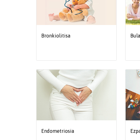
Bronkiolitisa
Bula
Endometriosia
Ezpa