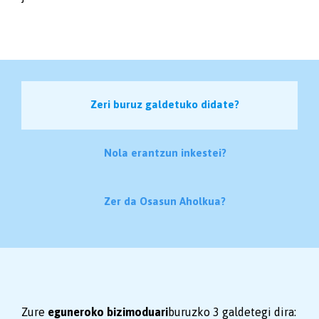
Zeri buruz galdetuko didate?
Nola erantzun inkestei?
Zer da Osasun Aholkua?
Zure
eguneroko bizimoduari
buruzko 3 galdetegi dira: