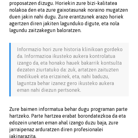
proposatzen dizugu. Horiekin zure bizi-kalitatea
nolakoa den eta zure gaixotasunak noraino mugatzen
duen jakin nahi dugu. Zure erantzunek arazo horiek
agertzen diren jakiten lagunduko digute, eta nola
lagundu zaitzakegun baloratzen.
Informazio hori zure historia klinikoan gordeko
da. Informazioa ikusteko aukera kontrolatua
izango da, eta honako hauek bakarrik kontsulta
dezaten ziurtatuko da: zuk, artatzen zaituzten
medikuek eta erizainek, eta, nahi baduzu,
laguntza behar izanez gero ikusteko aukera
eman nahi diezun pertsonek.
Zure baimen informatua behar dugu programan parte
hartzeko. Parte hartzea erabat borondatezkoa da eta
edozein unetan eman ahal izango duzu baja, zure
jarraipenaz arduratzen diren profesionalei
jakinarazita.