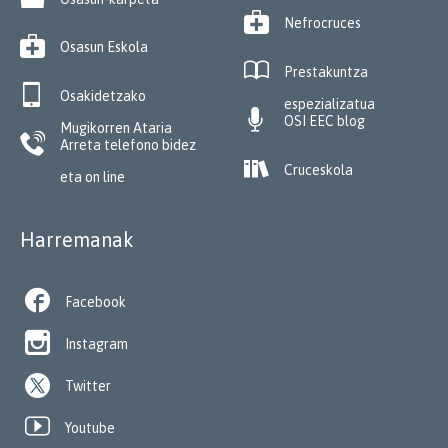

Nefrocruces

Osasun Eskola

Prestakuntza

Osakidetzako
espezializatua

OSI EEC blog
Mugikorren Ataria

Arreta telefono bidez

Cruceskola
eta on line
Harremanak

Facebook

Instagram
Twitter

Youtube