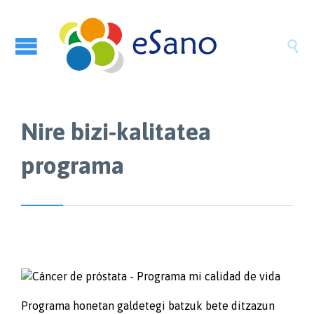

Nire bizi-kalitatea
programa
Programa honetan galdetegi batzuk bete ditzazun