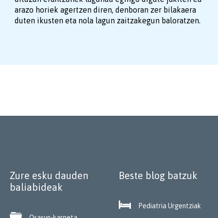
arazo horiek agertzen diren, denboran zer bilakaera
duten ikusten eta nola lagun zaitzakegun baloratzen.
Zure esku dauden
Beste blog batzuk
baliabideak

Pediatria Urgentziak

Osasun-karpeta