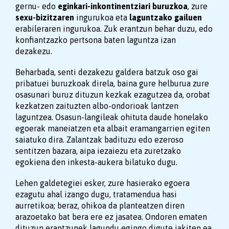
gernu- edo
eginkari-inkontinentziari buruzkoa
, zure
sexu-bizitzaren
ingurukoa eta
laguntzako gailuen
erabileraren ingurukoa. Zuk erantzun behar duzu, edo
konfiantzazko pertsona baten laguntza izan
dezakezu.
Beharbada, senti dezakezu galdera batzuk oso gai
pribatuei buruzkoak direla, baina gure helburua zure
osasunari buruz dituzun kezkak ezagutzea da, orobat
kezkatzen zaituzten albo-ondorioak lantzen
laguntzea. Osasun-langileak ohituta daude honelako
egoerak maneiatzen eta albait eramangarrien egiten
saiatuko dira. Zalantzak badituzu edo ezeroso
sentitzen bazara, aipa iezaiezu eta zuretzako
egokiena den inkesta-aukera bilatuko dugu.
Lehen galdetegiei esker, zure hasierako egoera
ezagutu ahal izango dugu, tratamendua hasi
aurretikoa; beraz, ohikoa da planteatzen diren
arazoetako bat bera ere ez jasatea. Ondoren ematen
dituzun erantzunek lagundu egingo digute jakiten ea