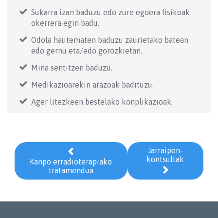
Sukarra izan baduzu edo zure egoera fisikoak
okerrera egin badu.
Odola hautematen baduzu zaurietako batean
edo gernu eta/edo gorozkietan.
Mina sentitzen baduzu.
Medikazioarekin arazoak badituzu.
Ager litezkeen bestelako konplikazioak.
Jarraipen-

kontsultak
Kanpo erradioterapiako

tratamendua