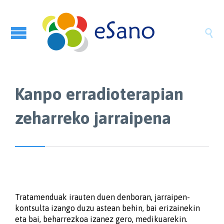

Kanpo erradioterapian
zeharreko jarraipena
Tratamenduak irauten duen denboran, jarraipen-
kontsulta izango duzu astean behin, bai erizainekin
eta bai, beharrezkoa izanez gero, medikuarekin.