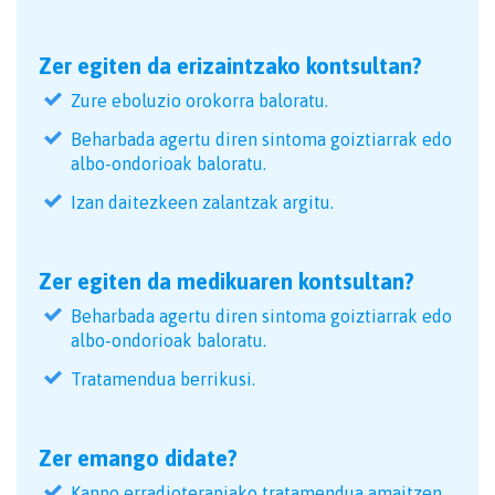
Zer egiten da erizaintzako kontsultan?
Zure eboluzio orokorra baloratu.
Beharbada agertu diren sintoma goiztiarrak edo
albo-ondorioak baloratu.
Izan daitezkeen zalantzak argitu.
Zer egiten da medikuaren kontsultan?
Beharbada agertu diren sintoma goiztiarrak edo
albo-ondorioak baloratu.
Tratamendua berrikusi.
Zer emango didate?
Kanpo erradioterapiako tratamendua amaitzen