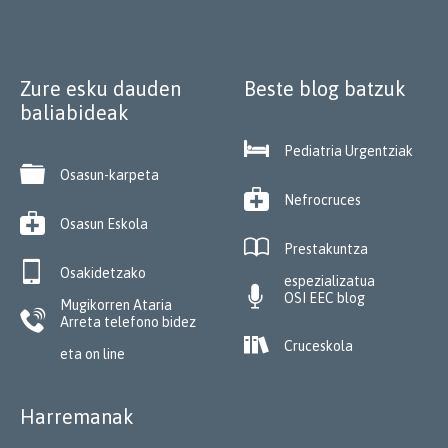
Zure esku dauden
Beste blog batzuk
baliabideak

Pediatria Urgentziak

Osasun-karpeta

Nefrocruces

Osasun Eskola

Prestakuntza

Osakidetzako
espezializatua

OSI EEC blog
Mugikorren Ataria

Arreta telefono bidez

Cruceskola
eta on line
Harremanak