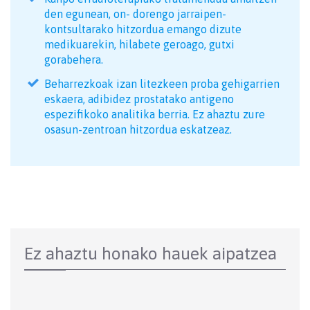
den egunean, on- dorengo jarraipen-
kontsultarako hitzordua emango dizute
medikuarekin, hilabete geroago, gutxi
gorabehera.
Beharrezkoak izan litezkeen proba gehigarrien
eskaera, adibidez prostatako antigeno
espezifikoko analitika berria. Ez ahaztu zure
osasun-zentroan hitzordua eskatzeaz.
Ez ahaztu honako hauek aipatzea