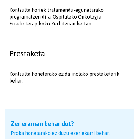
Kontsulta horiek tratamendu-egunetarako
programatzen dira, Ospitaleko Onkologia
Erradioterapikoko Zerbitzuan bertan.
Prestaketa
Kontsulta honetarako ez da inolako prestaketarik
behar.
Zer eraman behar dut?
Proba honetarako ez duzu ezer ekarri behar.