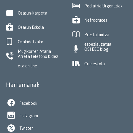

Pediatria Urgentziak

Osasun-karpeta

Nefrocruces

Osasun Eskola

Prestakuntza

Osakidetzako
espezializatua

OSI EEC blog
Mugikorren Ataria

Arreta telefono bidez

Cruceskola
eta on line
Harremanak

Facebook

Instagram
Twitter