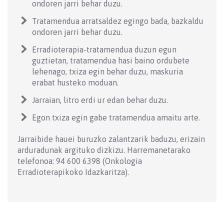
ondoren jarri behar duzu.
Tratamendua arratsaldez egingo bada, bazkaldu
ondoren jarri behar duzu.
Erradioterapia-tratamendua duzun egun
guztietan, tratamendua hasi baino ordubete
lehenago, txiza egin behar duzu, maskuria
erabat husteko moduan.
Jarraian, litro erdi ur edan behar duzu.
Egon txiza egin gabe tratamendua amaitu arte.
Jarraibide hauei buruzko zalantzarik baduzu, erizain
arduradunak argituko dizkizu. Harremanetarako
telefonoa: 94 600 6398 (Onkologia
Erradioterapikoko Idazkaritza).