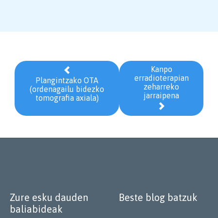
Kanpo

erradioterapian
Plangintzako OTA
zeharreko
(ordenagailu bidezko
jarraipena
tomografia axiala)

Zure esku dauden
Beste blog batzuk
baliabideak