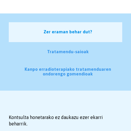
Zer eraman behar dut?
Tratamendu-saioak
Kanpo erradioterapiako tratamenduaren
ondorengo gomendioak
Kontsulta honetarako ez daukazu ezer ekarri
beharrik.