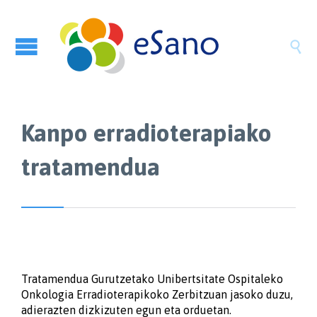

Kanpo erradioterapiako
tratamendua
Tratamendua Gurutzetako Unibertsitate Ospitaleko
Onkologia Erradioterapikoko Zerbitzuan jasoko duzu,
adierazten dizkizuten egun eta orduetan.