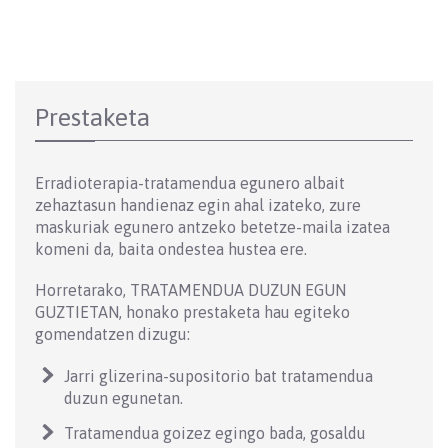
Prestaketa
Erradioterapia-tratamendua egunero albait
zehaztasun handienaz egin ahal izateko, zure
maskuriak egunero antzeko betetze-maila izatea
komeni da, baita ondestea hustea ere.
Horretarako, TRATAMENDUA DUZUN EGUN
GUZTIETAN, honako prestaketa hau egiteko
gomendatzen dizugu:
Jarri glizerina-supositorio bat tratamendua
duzun egunetan.
Tratamendua goizez egingo bada, gosaldu