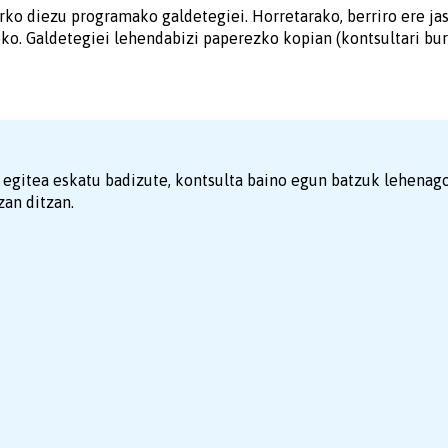
arko diezu programako galdetegiei. Horretarako, berriro ere j
ko. Galdetegiei lehendabizi paperezko kopian (kontsultari b
 egitea eskatu badizute, kontsulta baino egun batzuk lehenag
zan ditzan.