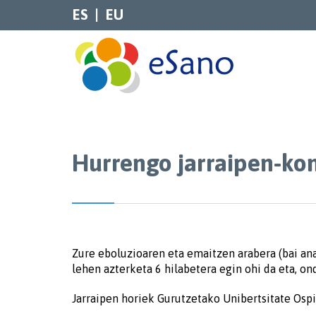
ES
EU
Hurrengo jarraipen-kont
Zure eboluzioaren eta emaitzen arabera (bai ana
lehen azterketa 6 hilabetera egin ohi da eta, on
Jarraipen horiek Gurutzetako Unibertsitate Ospi