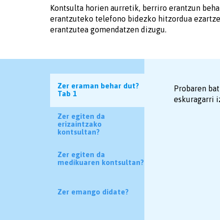
Kontsulta horien aurretik, berriro erantzun beh
erantzuteko telefono bidezko hitzordua ezartze
erantzutea gomendatzen dizugu.
Zer eraman behar dut?
Probaren bat
Tab 1
eskuragarri i
Zer egiten da
erizaintzako
kontsultan?
Zer egiten da
medikuaren kontsultan?
Zer emango didate?