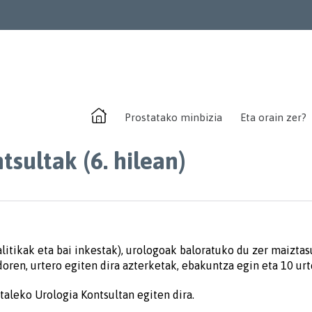
Prostatako minbizia
Eta orain zer?
sultak (6. hilean)
litikak eta bai inkestak), urologoak baloratuko du zer maizta
doren, urtero egiten dira azterketak, ebakuntza egin eta 10 urte
taleko Urologia Kontsultan egiten dira.