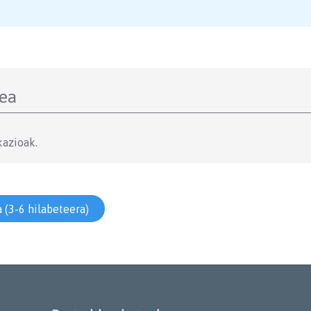
zea
kazioak.
 (3-6 hilabeteera)