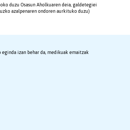
asoko duzu Osasun Aholkuaren deia, galdetegiei
uruzko azalpenaren ondoren aurkituko duzu)
o eginda izan behar da, medikuak emaitzak