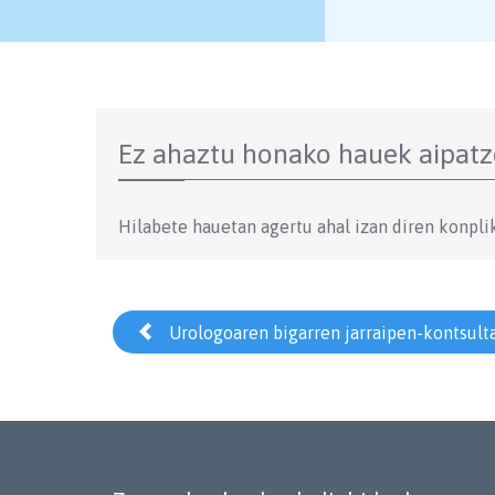
Ez ahaztu honako hauek aipat
Hilabete hauetan agertu ahal izan diren konpli

Urologoaren bigarren jarraipen-kontsulta