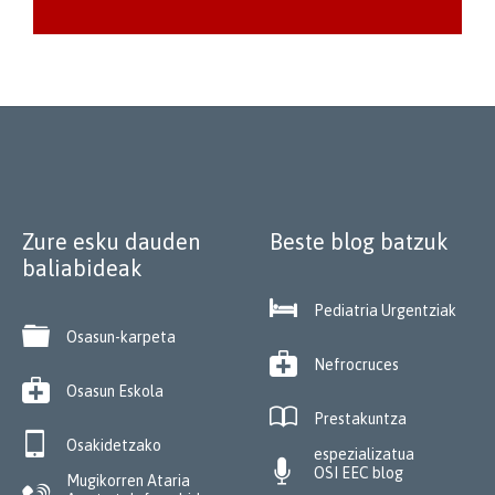
Zure esku dauden
Beste blog batzuk
baliabideak

Pediatria Urgentziak

Osasun-karpeta

Nefrocruces

Osasun Eskola

Prestakuntza

Osakidetzako
espezializatua

OSI EEC blog
Mugikorren Ataria