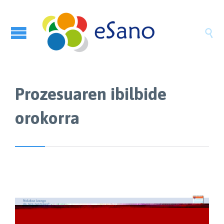

Prozesuaren ibilbide
orokorra