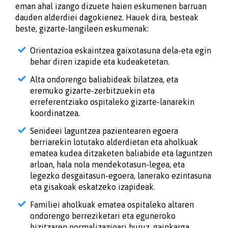
eman ahal izango dizuete haien eskumenen barruan
dauden alderdiei dagokienez. Hauek dira, besteak
beste, gizarte-langileen eskumenak:
Orientazioa eskaintzea gaixotasuna dela-eta egin
behar diren izapide eta kudeaketetan.
Alta ondorengo baliabideak bilatzea, eta
eremuko gizarte-zerbitzuekin eta
erreferentziako ospitaleko gizarte-lanarekin
koordinatzea.
Senideei laguntzea pazientearen egoera
berriarekin lotutako alderdietan eta aholkuak
ematea kudea ditzaketen baliabide eta laguntzen
arloan, hala nola mendekotasun-legea, eta
legezko desgaitasun-egoera, lanerako ezintasuna
eta gisakoak eskatzeko izapideak.
Familiei aholkuak ematea ospitaleko altaren
ondorengo berreziketari eta eguneroko
bizitzaren normalizazioari buruz, gainkarga