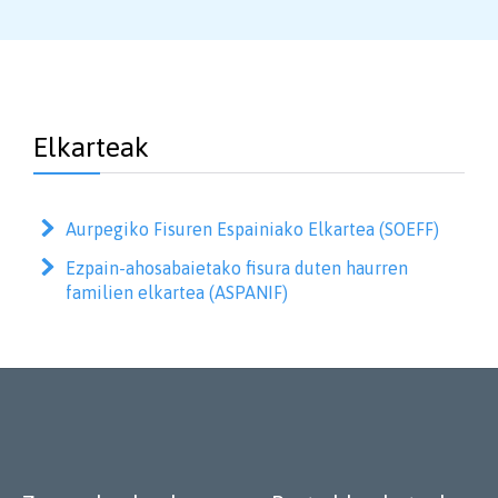
Elkarteak
Aurpegiko Fisuren Espainiako Elkartea (SOEFF)
Ezpain-ahosabaietako fisura duten haurren
familien elkartea (ASPANIF)