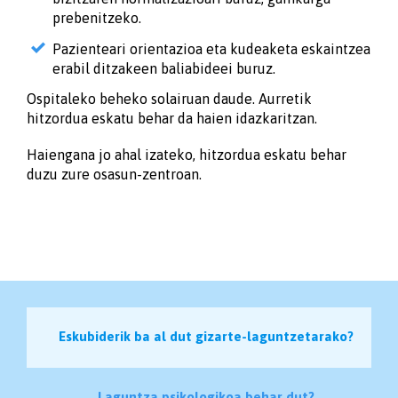
prebenitzeko.
Pazienteari orientazioa eta kudeaketa eskaintzea
erabil ditzakeen baliabideei buruz.
Ospitaleko beheko solairuan daude. Aurretik
hitzordua eskatu behar da haien idazkaritzan.
Haiengana jo ahal izateko, hitzordua eskatu behar
duzu zure osasun-zentroan.
Eskubiderik ba al dut gizarte-laguntzetarako?
Laguntza psikologikoa behar dut?