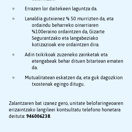
Errazen lor daitekeen laguntza da.
Lanaldia gutxienez % 50 murrizten da, eta
ordaindu beharreko oinarriaren
%100eraino ordaintzen da, Gizarte
Segurantzako eta langabeziako
kotizazioak ere ordaintzen dira.
Adin txikikoak zuzeneko zainketak eta
etengabeak behar dituen bitartean ematen
da.
Mutualitatean eskatzen da, eta guk dagozkion
txostenak egingo ditugu.
Zalantzaren bat izanez gero, unitate belofaringeoaren
erizaintzako langileei kontsultatu telefono honetara
deituta:
946006238
.