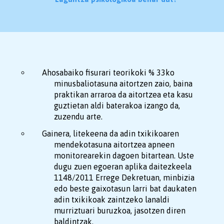
Ahosabaiko fisurari teorikoki % 33ko
minusbaliotasuna aitortzen zaio, baina
praktikan arraroa da aitortzea eta kasu
guztietan aldi baterakoa izango da,
zuzendu arte.
Gainera, litekeena da adin txikikoaren
mendekotasuna aitortzea apneen
monitorearekin dagoen bitartean. Uste
dugu zuen egoeran aplika daitezkeela
1148/2011 Errege Dekretuan, minbizia
edo beste gaixotasun larri bat daukaten
adin txikikoak zaintzeko lanaldi
murriztuari buruzkoa, jasotzen diren
baldintzak.