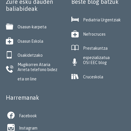
Zure esku dauden
Beste blog batzuk
baliabideak

Pediatria Urgentziak

Osasun-karpeta

Nefrocruces

Osasun Eskola

Prestakuntza

Osakidetzako
espezializatua

OSI EEC blog
Mugikorren Ataria

Arreta telefono bidez

Cruceskola
eta on line
Harremanak

Facebook

Instagram