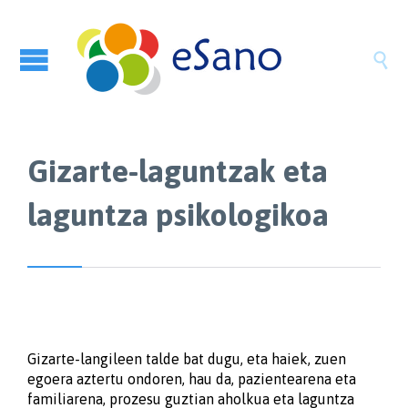

Gizarte-laguntzak eta
laguntza psikologikoa
Gizarte-langileen talde bat dugu, eta haiek, zuen
egoera aztertu ondoren, hau da, pazientearena eta
familiarena, prozesu guztian aholkua eta laguntza