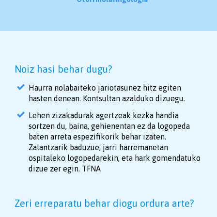
Noiz hasi behar dugu?
Haurra nolabaiteko jariotasunez hitz egiten
hasten denean. Kontsultan azalduko dizuegu.
Lehen zizakadurak agertzeak kezka handia
sortzen du, baina, gehienentan ez da logopeda
baten arreta espezifikorik behar izaten.
Zalantzarik baduzue, jarri harremanetan
ospitaleko logopedarekin, eta hark gomendatuko
dizue zer egin. TFNA
Zeri erreparatu behar diogu ordura arte?