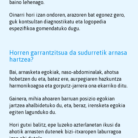
baino lehenago.
Oinarri hori izan ondoren, arazoren bat egonez gero,
guk kontsultan diagnostikatu eta logopedia
espezifikoa gomendatuko dugu.
Horren garrantzitsua da sudurretik arnasa
hartzea?
Bai, arnasketa egokiak, naso-abdominalak, ahotsa
hobetzen du eta, batez ere, aurpegiaren hazkuntza
harmonikoagoa eta gorputz-jarrera ona ekarriko ditu.
Gainera, mihia ahoaren barruan posizio egokian
jartzea ahalbidetuko du, eta, beraz, irensketa egokia
egiten lagunduko du.
Hori gutxi balitz, epe luzeko azterlanetan ikusi da
ahotik arnasten dutenek bizi-itxaropen laburragoa