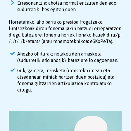
Erresonantzia: ahotsa normal entzuten den edo
sudurretik ihes egiten duen.
Horretarako, aho barruko presioa frogatzeko
funtsezkoak diren fonema jakin batzuei erreparatzen
diegu batez ere; fonema horiek honako hauek dira:/p
/, /t/, /k/eta/s/ (arau mnemoteknikoa: eSKoPeTa).
Ahozko ohiturak: nolakoa den arnasketa
(sudurretik edo ahotik), batez ere lo dagoenean.
Guk, gainera, irensketa (irensteko unean eta
atsedenean mihiak hartzen duen posizioa) eta
fonema giltzarrien artikulazioa kontrolatuko
ditugu.