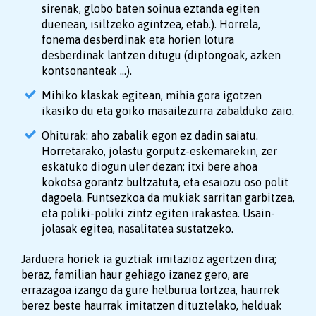
sirenak, globo baten soinua eztanda egiten
duenean, isiltzeko agintzea, etab.). Horrela,
fonema desberdinak eta horien lotura
desberdinak lantzen ditugu (diptongoak, azken
kontsonanteak …).
Mihiko klaskak egitean, mihia gora igotzen
ikasiko du eta goiko masailezurra zabalduko zaio.
Ohiturak: aho zabalik egon ez dadin saiatu.
Horretarako, jolastu gorputz-eskemarekin, zer
eskatuko diogun uler dezan; itxi bere ahoa
kokotsa gorantz bultzatuta, eta esaiozu oso polit
dagoela. Funtsezkoa da mukiak sarritan garbitzea,
eta poliki-poliki zintz egiten irakastea. Usain-
jolasak egitea, nasalitatea sustatzeko.
Jarduera horiek ia guztiak imitazioz agertzen dira;
beraz, familian haur gehiago izanez gero, are
errazagoa izango da gure helburua lortzea, haurrek
berez beste haurrak imitatzen dituztelako, helduak