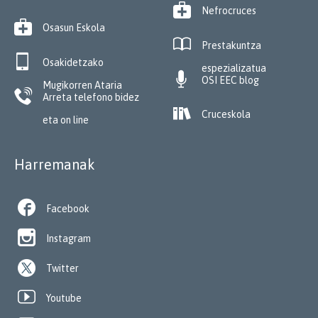

Nefrocruces

Osasun Eskola

Prestakuntza

Osakidetzako
espezializatua

OSI EEC blog
Mugikorren Ataria

Arreta telefono bidez

Cruceskola
eta on line
Harremanak

Facebook

Instagram
Twitter

Youtube