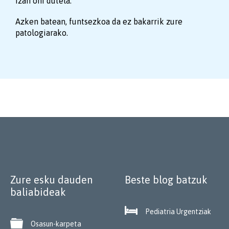
izan ohi dutela.
Azken batean, funtsezkoa da ez bakarrik zure
patologiarako.
Zure esku dauden
Beste blog batzuk
baliabideak

Pediatria Urgentziak

Osasun-karpeta