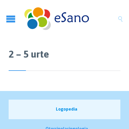

2 – 5 urte
Logopedia
Otorrinolaringologia