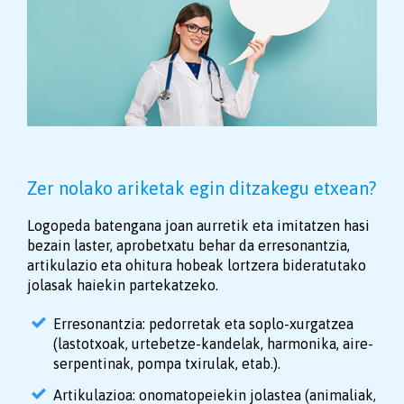
Zer nolako ariketak egin ditzakegu etxean?
Logopeda batengana joan aurretik eta imitatzen hasi
bezain laster, aprobetxatu behar da erresonantzia,
artikulazio eta ohitura hobeak lortzera bideratutako
jolasak haiekin partekatzeko.
Erresonantzia: pedorretak eta soplo-xurgatzea
(lastotxoak, urtebetze-kandelak, harmonika, aire-
serpentinak, pompa txirulak, etab.).
Artikulazioa: onomatopeiekin jolastea (animaliak,