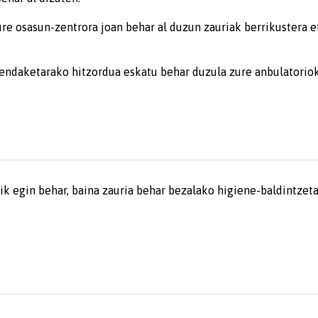
ure osasun-zentrora joan behar al duzun zauriak berrikustera
sendaketarako hitzordua eskatu behar duzula zure anbulatoriok
rik egin behar, baina zauria behar bezalako higiene-baldintz