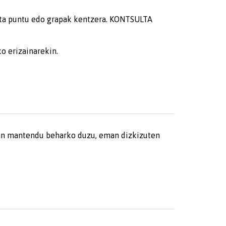
 eta puntu edo grapak kentzera. KONTSULTA
o erizainarekin.
etan mantendu beharko duzu, eman dizkizuten