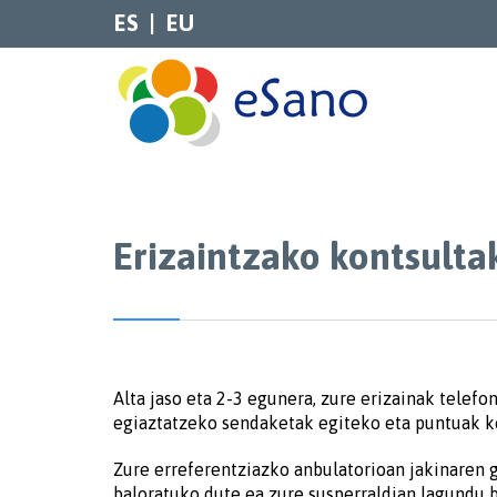
ES
EU
Erizaintzako kontsulta
Alta jaso eta 2-3 egunera, zure erizainak telef
egiaztatzeko sendaketak egiteko eta puntuak ke
Zure erreferentziazko anbulatorioan jakinaren g
baloratuko dute ea zure susperraldian lagundu b