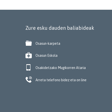
Zure esku dauden baliabideak

Osasun-karpeta

Osasun Eskola

Osakidetzako Mugikorren Ataria

Arreta telefono bidez eta on line