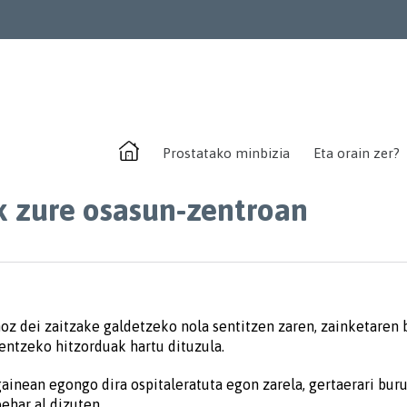
Prostatako minbizia
Eta orain zer?
k zure osasun-zentroan
onoz dei zaitzake galdetzeko nola sentitzen zaren, zainketaren 
ntzeko hitzorduak hartu dituzula.
ainean egongo dira ospitaleratuta egon zarela, gertaerari bur
ehar al dizuten.