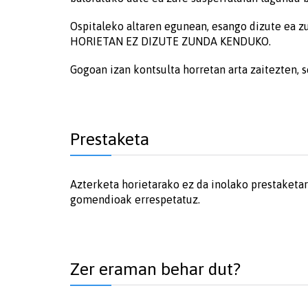
Ospitaleko altaren egunean, esango dizute ea z
HORIETAN EZ DIZUTE ZUNDA KENDUKO.
Gogoan izan kontsulta horretan arta zaitezten, 
Prestaketa
Azterketa horietarako ez da inolako prestaketa
gomendioak errespetatuz.
Zer eraman behar dut?