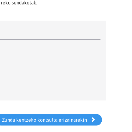
rreko sendaketak.

Zunda kentzeko kontsulta erizainarekin