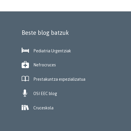
Beste blog batzuk

Pediatria Urgentziak

Nefrocruces

Prestakuntza espezializatua

OSI EEC blog

Cruceskola