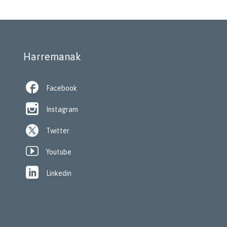
Harremanak

Facebook

Instagram
Twitter

Youtube

Linkedin