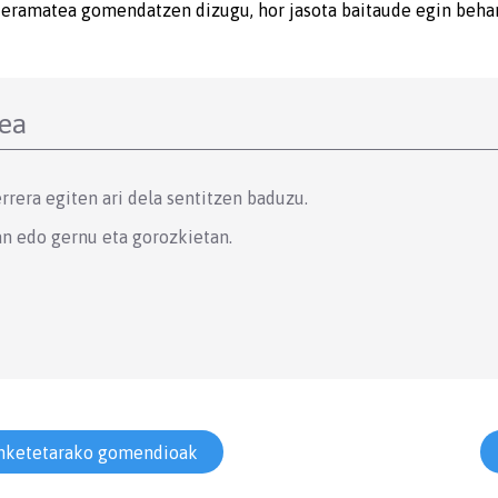
 eramatea gomendatzen dizugu, hor jasota baitaude egin beha
zea
rrera egiten ari dela sentitzen baduzu.
n edo gernu eta gorozkietan.
inketetarako gomendioak