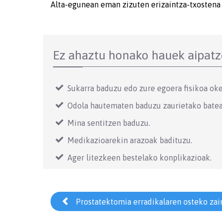
Alta-egunean eman zizuten erizaintza-txostena
Ez ahaztu honako hauek aipat
Sukarra baduzu edo zure egoera fisikoa oke
Odola hautematen baduzu zaurietako batea
Mina sentitzen baduzu.
Medikazioarekin arazoak badituzu.
Ager litezkeen bestelako konplikazioak.

Prostatektomia erradikalaren osteko za