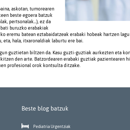
baina, askotan, tumorearen
zkeen beste egoera batzuk
lak, pertsonalak…), ez da
 bati buruzko erabakiak
tzeko eremu batean eztabaidatzeak erabaki hobeak hartzen lagunt
 eta, hala, itxaronaldiak laburtu ere bai.
gun guztietan biltzen da. Kasu guzti-guztiak aurkezten eta ko
itzen den arte. Batzordearen erabaki guztiak pazientearen his
en profesional orok kontsulta ditzake.
Beste blog batzuk

Pediatria Urgentziak