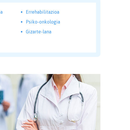
oa
Errehabilitazioa
Psiko-onkologia
Gizarte-lana