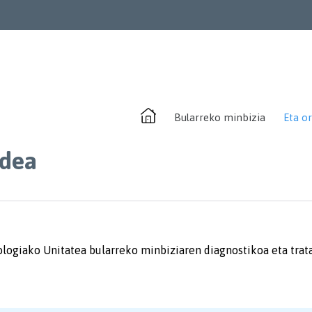
Bularreko minbizia
Eta or
ldea
ologiako Unitatea bularreko minbiziaren diagnostikoa eta tra