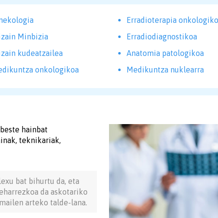
nekologia
Erradioterapia onkologik
izain Minbizia
Erradiodiagnostikoa
izain kudeatzailea
Anatomia patologikoa
dikuntza onkologikoa
Medikuntza nuklearra
 beste hainbat
inak, teknikariak,
exu bat bihurtu da, eta
 beharrezkoa da askotariko
 mailen arteko talde-lana.