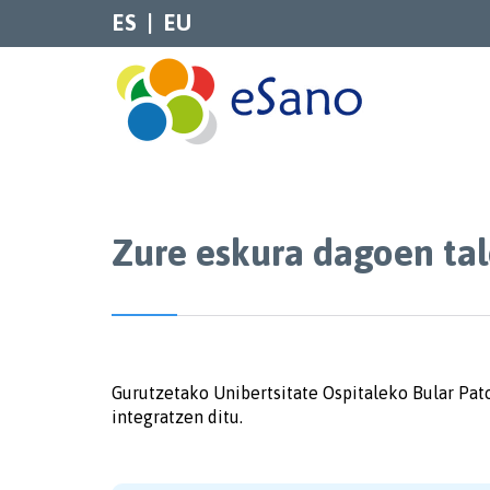
ES
EU
Zure eskura dagoen ta
Gurutzetako Unibertsitate Ospitaleko Bular Pat
integratzen ditu.