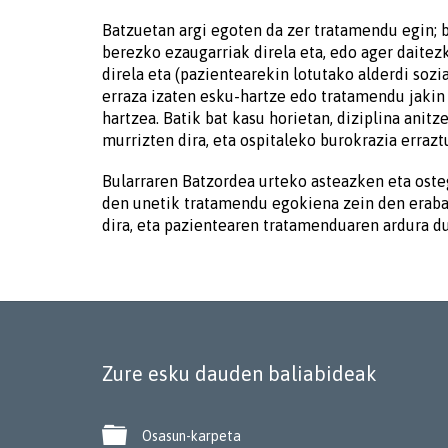
Batzuetan argi egoten da zer tratamendu egin; 
berezko ezaugarriak direla eta, edo ager daite
direla eta (pazientearekin lotutako alderdi sozia
erraza izaten esku-hartze edo tratamendu jakin
hartzea. Batik bat kasu horietan, diziplina ani
murrizten dira, eta ospitaleko burokrazia erraztu,
Bularraren Batzordea urteko asteazken eta oste
den unetik tratamendu egokiena zein den erabak
dira, eta pazientearen tratamenduaren ardura du
Zure esku dauden baliabideak

Osasun-karpeta