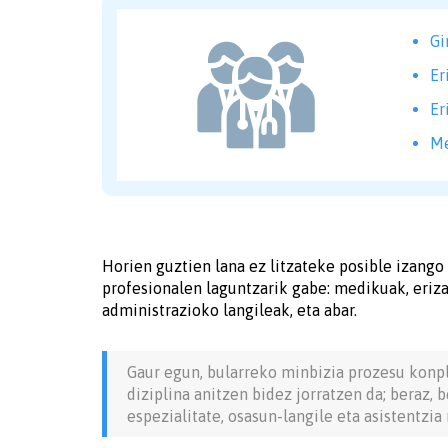
Gi
Er
Er
Me
Horien guztien lana ez litzateke posible izango
profesionalen laguntzarik gabe: medikuak, eriza
administrazioko langileak, eta abar.
Gaur egun, bularreko minbizia prozesu konpl
diziplina anitzen bidez jorratzen da; beraz,
espezialitate, osasun-langile eta asistentzia