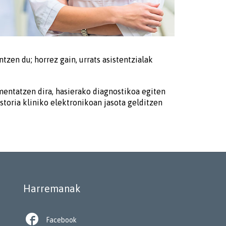
zen du; horrez gain, urrats asistentzialak
mentatzen dira, hasierako diagnostikoa egiten
toria kliniko elektronikoan jasota gelditzen
Harremanak

Facebook