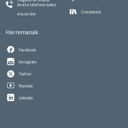
Mugikorren Ataria

Arreta telefono bidez

Cruceskola
eta on line
Harremanak

Facebook

Instagram
Twitter

Youtube

Linkedin