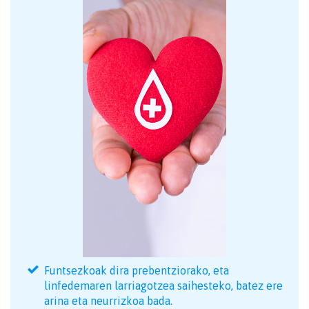
Funtsezkoak dira prebentziorako, eta
linfedemaren larriagotzea saihesteko, batez ere
arina eta neurrizkoa bada.