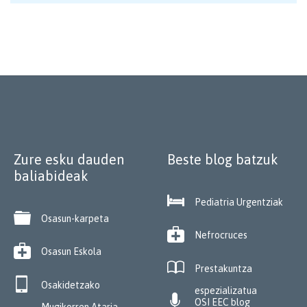
Zure esku dauden
Beste blog batzuk
baliabideak

Pediatria Urgentziak

Osasun-karpeta

Nefrocruces

Osasun Eskola

Prestakuntza

Osakidetzako
espezializatua

OSI EEC blog