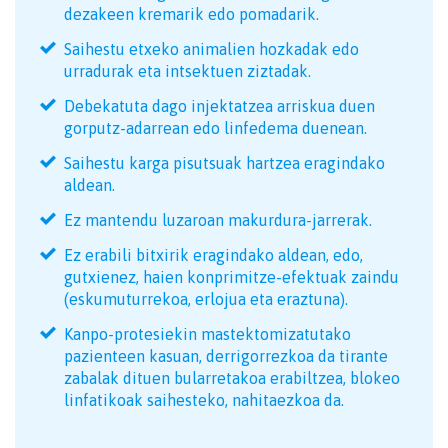
dezakeen kremarik edo pomadarik.
Saihestu etxeko animalien hozkadak edo
urradurak eta intsektuen ziztadak.
Debekatuta dago injektatzea arriskua duen
gorputz-adarrean edo linfedema duenean.
Saihestu karga pisutsuak hartzea eragindako
aldean.
Ez mantendu luzaroan makurdura-jarrerak.
Ez erabili bitxirik eragindako aldean, edo,
gutxienez, haien konprimitze-efektuak zaindu
(eskumuturrekoa, erlojua eta eraztuna).
Kanpo-protesiekin mastektomizatutako
pazienteen kasuan, derrigorrezkoa da tirante
zabalak dituen bularretakoa erabiltzea, blokeo
linfatikoak saihesteko, nahitaezkoa da.