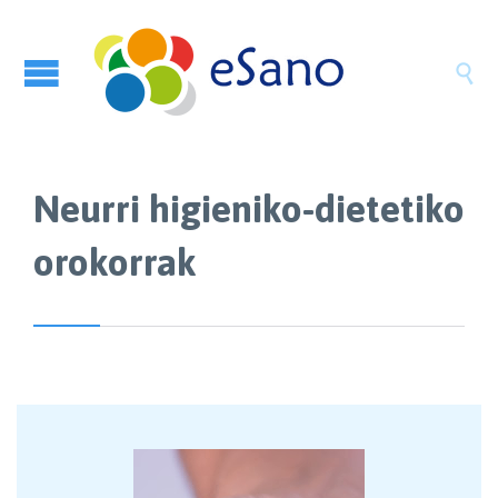

Neurri higieniko-dietetiko
orokorrak