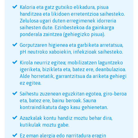
Kaloria eta gatz gutxiko elikadura, pisua
handitzea eta likidoen erretentzioa saihesteko.
Zelulosa ugari duten erregimenek idorreria
saihesten dute. Ezinbestekoa da gainkarga
ponderala zaintzea (gehiegizko pisua).
Gorputzaren higienea eta garbiketa arretatsua,
pH neutroko xaboiekin, infekzioak saihesteko.
Kirola neurriz egitea; mobilizatzen laguntzeko
igeriketa, bizikleta eta, batez ere, deanbulazioa.
Alde horretatik, garrantzitsua da ariketa gehiegi
ez egitea.
Saihestu zuzenean eguzkitan egotea, giro-beroa
eta, batez ere, bainu beroak. Sauna
kontraindikatuta dago kasu gehienetan.
Azazkalak kontu handiz moztu behar dira,
kutikulak moztu gabe.
Ez eman alergia edo narritadura eragin