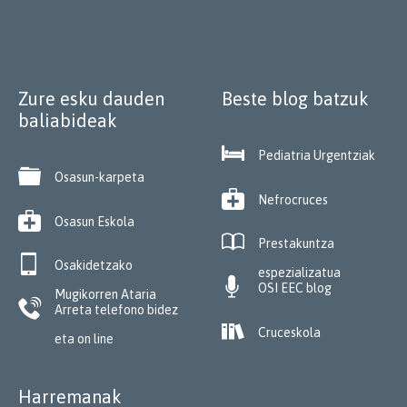
Zure esku dauden
Beste blog batzuk
baliabideak

Pediatria Urgentziak

Osasun-karpeta

Nefrocruces

Osasun Eskola

Prestakuntza

Osakidetzako
espezializatua

OSI EEC blog
Mugikorren Ataria

Arreta telefono bidez

Cruceskola
eta on line
Harremanak