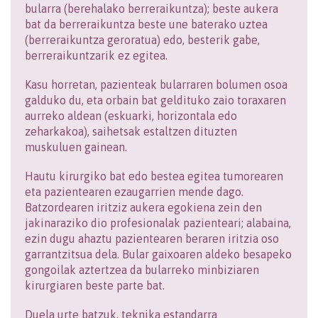
bularra (berehalako berreraikuntza); beste aukera
bat da berreraikuntza beste une baterako uztea
(berreraikuntza geroratua) edo, besterik gabe,
berreraikuntzarik ez egitea.
Kasu horretan, pazienteak bularraren bolumen osoa
galduko du, eta orbain bat geldituko zaio toraxaren
aurreko aldean (eskuarki, horizontala edo
zeharkakoa), saihetsak estaltzen dituzten
muskuluen gainean.
Hautu kirurgiko bat edo bestea egitea tumorearen
eta pazientearen ezaugarrien mende dago.
Batzordearen iritziz aukera egokiena zein den
jakinaraziko dio profesionalak pazienteari; alabaina,
ezin dugu ahaztu pazientearen beraren iritzia oso
garrantzitsua dela. Bular gaixoaren aldeko besapeko
gongoilak aztertzea da bularreko minbiziaren
kirurgiaren beste parte bat.
Duela urte batzuk, teknika estandarra