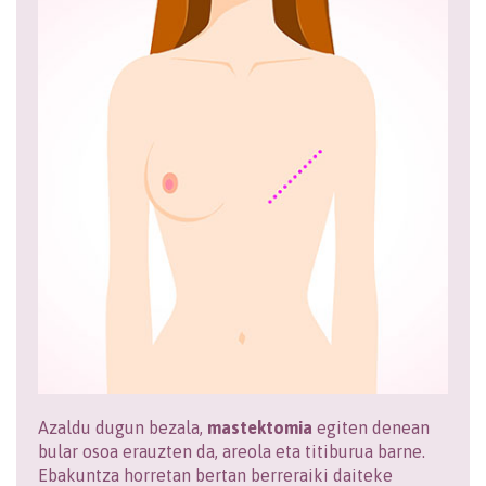
Azaldu dugun bezala,
mastektomia
egiten denean
bular osoa erauzten da, areola eta titiburua barne.
Ebakuntza horretan bertan berreraiki daiteke