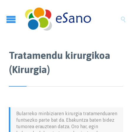

Tratamendu kirurgikoa
(Kirurgia)
Bularreko minbiziaren kirurgia tratamenduaren
funtsezko parte bat da. Ebakuntza baten bidez
tumorea erauztean datza. Oro har, egin