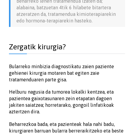
beharreko lehen tratamendua izaten da;
alabaina, batzuetan 4tik 6 hilabete bitartera
atzeratzen da, tratamendua kimioterapiarekin
edo hormona-terapiarekin hasteko.
Zergatik kirurgia?
Bularreko minbizia diagnostikatu zaien paziente
gehienei kirurgia motaren bat egiten zaie
tratamenduaren parte gisa.
Helburu nagusia da tumorea lokalki kentzea, eta
pazientea gaixotasunaren zein etapatan dagoen
jakiten saiatzea; horretarako, gongoil linfatikoak
aztertzen dira.
Beharrezkoa bada, eta pazienteak hala nahi badu,
kirurgiaren barruan bularra berreraikitzeko eta beste