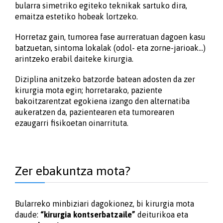
bularra simetriko egiteko teknikak sartuko dira,
emaitza estetiko hobeak lortzeko.
Horretaz gain, tumorea fase aurreratuan dagoen kasu
batzuetan, sintoma lokalak (odol- eta zorne-jarioak…)
arintzeko erabil daiteke kirurgia.
Diziplina anitzeko batzorde batean adosten da zer
kirurgia mota egin; horretarako, paziente
bakoitzarentzat egokiena izango den alternatiba
aukeratzen da, pazientearen eta tumorearen
ezaugarri fisikoetan oinarrituta.
Zer ebakuntza mota?
Bularreko minbiziari dagokionez, bi kirurgia mota
daude:
“kirurgia kontserbatzaile”
deiturikoa eta