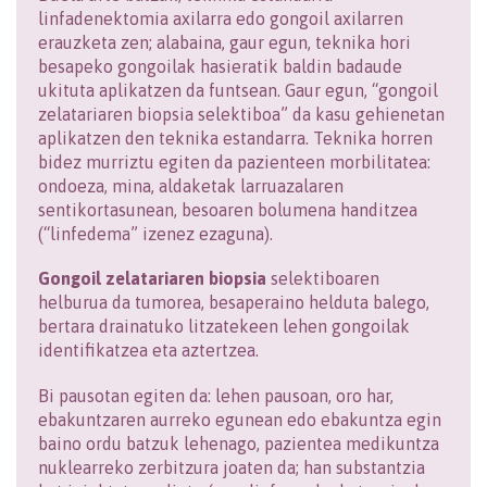
linfadenektomia axilarra edo gongoil axilarren
erauzketa zen; alabaina, gaur egun, teknika hori
besapeko gongoilak hasieratik baldin badaude
ukituta aplikatzen da funtsean. Gaur egun, “gongoil
zelatariaren biopsia selektiboa” da kasu gehienetan
aplikatzen den teknika estandarra. Teknika horren
bidez murriztu egiten da pazienteen morbilitatea:
ondoeza, mina, aldaketak larruazalaren
sentikortasunean, besoaren bolumena handitzea
(“linfedema” izenez ezaguna).
Gongoil zelatariaren biopsia
selektiboaren
helburua da tumorea, besaperaino helduta balego,
bertara drainatuko litzatekeen lehen gongoilak
identifikatzea eta aztertzea.
Bi pausotan egiten da: lehen pausoan, oro har,
ebakuntzaren aurreko egunean edo ebakuntza egin
baino ordu batzuk lehenago, pazientea medikuntza
nuklearreko zerbitzura joaten da; han substantzia