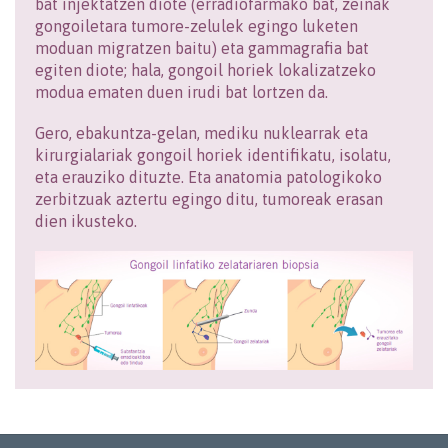
bat injektatzen diote (erradiofarmako bat, zeinak
gongoiletara tumore-zelulek egingo luketen
moduan migratzen baitu) eta gammagrafia bat
egiten diote; hala, gongoil horiek lokalizatzeko
modua ematen duen irudi bat lortzen da.
Gero, ebakuntza-gelan, mediku nuklearrak eta
kirurgialariak gongoil horiek identifikatu, isolatu,
eta erauziko dituzte. Eta anatomia patologikoko
zerbitzuak aztertu egingo ditu, tumoreak erasan
dien ikusteko.