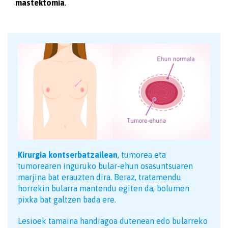
mastektomia
.
Kirurgia kontserbatzailean
, tumorea eta
tumorearen inguruko bular-ehun osasuntsuaren
marjina bat erauzten dira. Beraz, tratamendu
horrekin bularra mantendu egiten da, bolumen
pixka bat galtzen bada ere.
Lesioek tamaina handiagoa dutenean edo bularreko