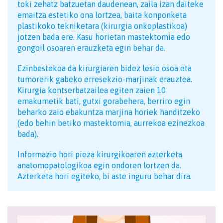
toki zehatz batzuetan daudenean, zaila izan daiteke
emaitza estetiko ona lortzea, baita konponketa
plastikoko tekniketara (kirurgia onkoplastikoa)
jotzen bada ere. Kasu horietan mastektomia edo
gongoil osoaren erauzketa egin behar da.
Ezinbestekoa da kirurgiaren bidez lesio osoa eta
tumorerik gabeko erresekzio-marjinak erauztea.
Kirurgia kontserbatzailea egiten zaien 10
emakumetik bati, gutxi gorabehera, berriro egin
beharko zaio ebakuntza marjina horiek handitzeko
(edo behin betiko mastektomia, aurrekoa ezinezkoa
bada).
Informazio hori pieza kirurgikoaren azterketa
anatomopatologikoa egin ondoren lortzen da.
Azterketa hori egiteko, bi aste inguru behar dira.