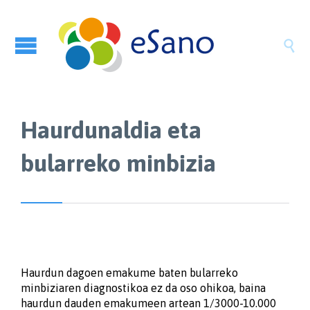

Haurdunaldia eta
bularreko minbizia
Haurdun dagoen emakume baten bularreko
minbiziaren diagnostikoa ez da oso ohikoa, baina
haurdun dauden emakumeen artean 1/3000-10.000