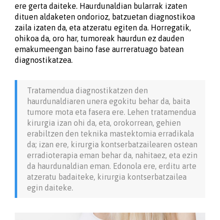
ere gerta daiteke. Haurdunaldian bularrak izaten
dituen aldaketen ondorioz, batzuetan diagnostikoa
zaila izaten da, eta atzeratu egiten da. Horregatik,
ohikoa da, oro har, tumoreak haurdun ez dauden
emakumeengan baino fase aurreratuago batean
diagnostikatzea.
Tratamendua diagnostikatzen den
haurdunaldiaren unera egokitu behar da, baita
tumore mota eta fasera ere. Lehen tratamendua
kirurgia izan ohi da, eta, orokorrean, gehien
erabiltzen den teknika mastektomia erradikala
da; izan ere, kirurgia kontserbatzailearen ostean
erradioterapia eman behar da, nahitaez, eta ezin
da haurdunaldian eman. Edonola ere, erditu arte
atzeratu badaiteke, kirurgia kontserbatzailea
egin daiteke.