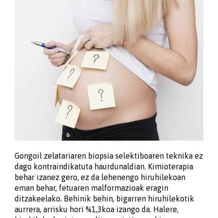
Gongoil zelatariaren biopsia selektiboaren teknika ez
dago kontraindikatuta haurdunaldian. Kimioterapia
behar izanez gero, ez da lehenengo hiruhilekoan
eman behar, fetuaren malformazioak eragin
ditzakeelako. Behinik behin, bigarren hiruhilekotik
aurrera, arrisku hori %1,3koa izango da. Halere,