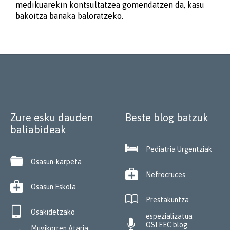
medikuarekin kontsultatzea gomendatzen da, kasu
bakoitza banaka baloratzeko.
Zure esku dauden
Beste blog batzuk
baliabideak

Pediatria Urgentziak

Osasun-karpeta

Nefrocruces

Osasun Eskola

Prestakuntza

Osakidetzako
espezializatua

OSI EEC blog
Mugikorren Ataria