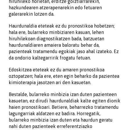
hiruhileko horietan, erditze goiztiarrarekin,
hazkundearen atzerapenarekin edo fetuaren
galerarekin lotzen da.
Haurdunaldia eteteak ez du pronostikoa hobetzen;
hala ere, bularreko minbiziaren kasuan, lehen
hiruhilekoan diagnostikatzen bada, batzuetan
haurdunaldiaren amaiera baloratu behar da,
pazienteak tratamendu egokiak jaso ahal izateko. Ez
da ondorio kaltegarririk frogatu fetuan.
Edoskitzea eteteak ez du amaren pronostikoa
oztopatzen; hala ere, eten egin beharko da pazientea
kimioterapia jasotzen ari den kasuetan.
Bestalde, bularreko minbizia izan duten pazienteen
kasuetan, ez dirudi haurdunaldiak kalte egiten dionik
haien pronostikoari. Betiere, beharrezko tratamendu
lagungarriak aldatzen ez badira. Horregatik,
bularreko minbizia izan duten eta haurdun geratu
nahi duten pazienteek erreferentziazko