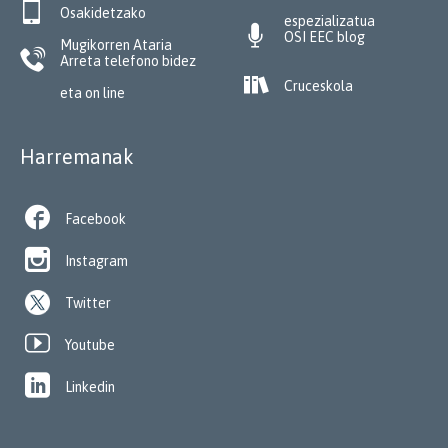

Osakidetzako
espezializatua

OSI EEC blog
Mugikorren Ataria

Arreta telefono bidez

Cruceskola
eta on line
Harremanak

Facebook

Instagram
Twitter

Youtube

Linkedin