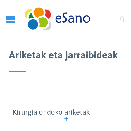

Ariketak eta jarraibideak
Kirurgia ondoko ariketak