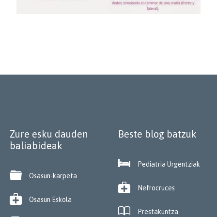
Zure esku dauden
Beste blog batzuk
baliabideak

Pediatria Urgentziak

Osasun-karpeta

Nefrocruces

Osasun Eskola

Prestakuntza