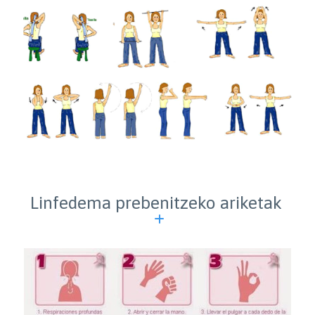
Linfedema prebenitzeko ariketak