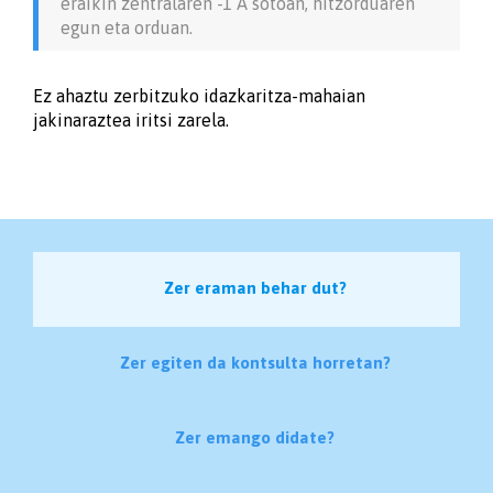
eraikin zentralaren -1 A sotoan, hitzorduaren
egun eta orduan.
Ez ahaztu zerbitzuko idazkaritza-mahaian
jakinaraztea iritsi zarela.
Zer eraman behar dut?
Zer egiten da kontsulta horretan?
Zer emango didate?