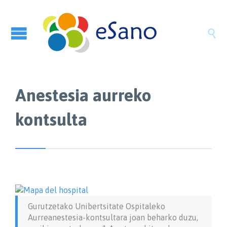

Anestesia aurreko
kontsulta
Gurutzetako Unibertsitate Ospitaleko
Aurreanestesia-kontsultara joan beharko duzu,