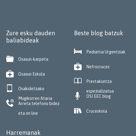
Zure esku dauden
Beste blog batzuk
baliabideak

Pediatria Urgentziak

Osasun-karpeta

Nefrocruces

Osasun Eskola

Prestakuntza

Osakidetzako
espezializatua

OSI EEC blog
Mugikorren Ataria

Arreta telefono bidez

Cruceskola
eta on line
Harremanak