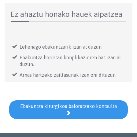
Ez ahaztu honako hauek aipatzea
Lehenago ebakuntzarik izan al duzun.
Ebakuntza horietan konplikazioren bat izan al
duzun.
Arnas hartzeko zailtasunak izan ohi dituzun.
Ebakuntza kirurgikoa baloratzeko kontsulta
