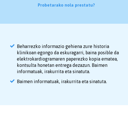
Probetarako nola prestatu?
Beharrezko informazio gehiena zure historia
klinikoan egongo da eskuragarri, baina posible da
elektrokardiogramaren paperezko kopia ematea,
kontsulta honetan entrega dezazun. Baimen
informatuak, irakurrita eta sinatuta.
Baimen informatuak, irakurrita eta sinatuta.