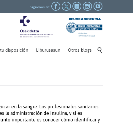




Siguenos en:
Skip

tu disposición
Liburusasun
Otros blogs
to
content
car en la sangre. Los profesionales sanitarios
s la administración de insulina, y si es
 punto importante es conocer cómo identificar y