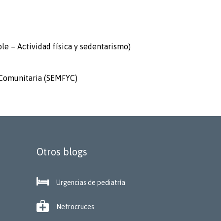
ble – Actividad física y sedentarismo)
 Comunitaria (SEMFYC)
Otros blogs

Urgencias de pediatría

Nefrocruces