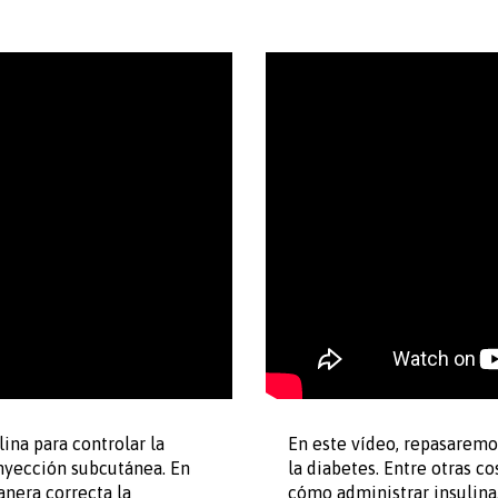
ina para controlar la
En este vídeo, repasaremo
nyección subcutánea. En
la diabetes. Entre otras c
nera correcta la
cómo administrar insulina