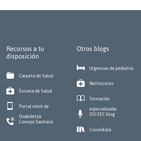
Recursos a tu
Otros blogs
disposición

Urgencias de pediatría

Carpeta de Salud

Nefrocruces

Escuela de Salud

Formación

Portal móvil de
especializada

OSI EEC blog
Osakidetza

Consejo Sanitario

Cruceskola