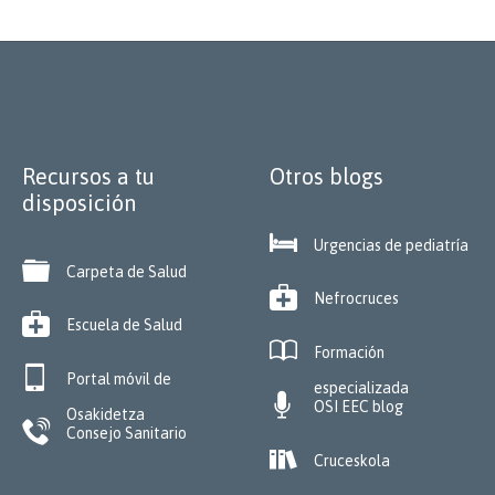
Recursos a tu
Otros blogs
disposición

Urgencias de pediatría

Carpeta de Salud

Nefrocruces

Escuela de Salud

Formación

Portal móvil de
especializada

OSI EEC blog
Osakidetza

Consejo Sanitario

Cruceskola