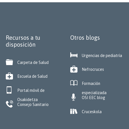
Recursos a tu
Otros blogs
disposición

Urgencias de pediatría

Carpeta de Salud

Nefrocruces

Escuela de Salud

Formación

Portal móvil de
especializada

OSI EEC blog
Osakidetza

Consejo Sanitario

Cruceskola