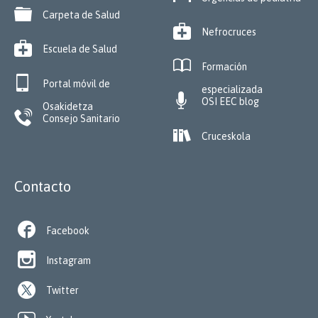

Carpeta de Salud

Nefrocruces

Escuela de Salud

Formación

Portal móvil de
especializada

OSI EEC blog
Osakidetza

Consejo Sanitario

Cruceskola
Contacto

Facebook

Instagram
Twitter