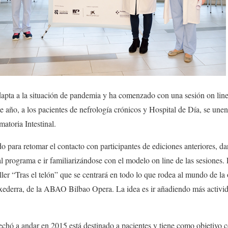
apta a la situación de pandemia y ha comenzado con una sesión on line
te año, a los pacientes de nefrología crónicos y Hospital de Día, se un
atoria Intestinal.
o para retomar el contacto con participantes de ediciones anteriores, dar
 programa e ir familiarizándose con el modelo on line de las sesiones. E
taller “Tras el telón” que se centrará en todo lo que rodea al mundo de la
txederra, de la ABAO Bilbao Opera. La idea es ir añadiendo más activid
hó a andar en 2015 está destinado a pacientes y tiene como objetivo con